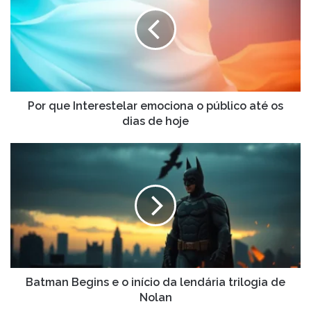
Interestelar
emociona
o
público
até
os
dias
de
Por que Interestelar emociona o público até os
hoje
dias de hoje
Batman
Begins
e
o
início
da
lendária
trilogia
de
Nolan
Batman Begins e o início da lendária trilogia de
Nolan