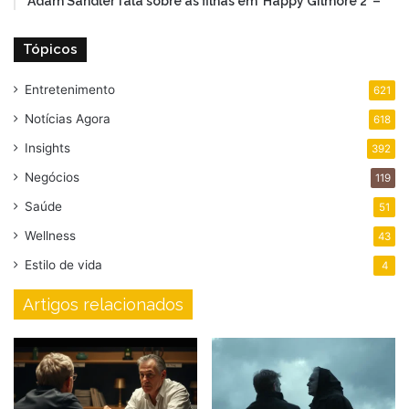
Adam Sandler fala sobre as filhas em ‘Happy Gilmore 2’ –
Tópicos
Entretenimento
621
Notícias Agora
618
Insights
392
Negócios
119
Saúde
51
Wellness
43
Estilo de vida
4
Artigos relacionados