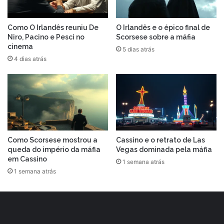
Como O Irlandês reuniu De
O Irlandês e o épico final de
Niro, Pacino e Pesci no
Scorsese sobre a máfia
cinema
5 dias atrás
4 dias atrás
Como Scorsese mostrou a
Cassino e o retrato de Las
queda do império da máfia
Vegas dominada pela máfia
em Cassino
1 semana atrás
1 semana atrás