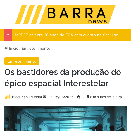
Menu
Pr
MPDFT celebra 36 anos do ECA com evento no Sesi Lab
Início
/
Entretenimento
Entretenimento
Os bastidores da produção do
épico espacial Interestelar
Mande
Produção Editorial
25/06/2026
1
8 minutos de leitura
um
e-
mail