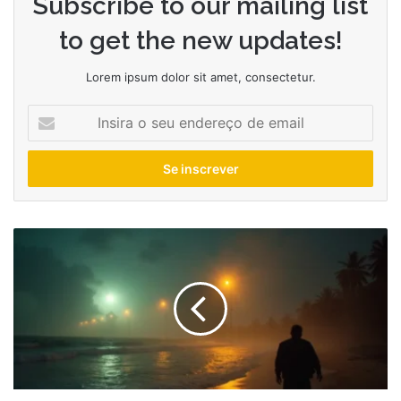
Subscribe to our mailing list
to get the new updates!
Lorem ipsum dolor sit amet, consectetur.
Insira
o
seu
endereço
de
email
Como
os
testes
nucleares
aparecem
nos
filmes
de
espionagem