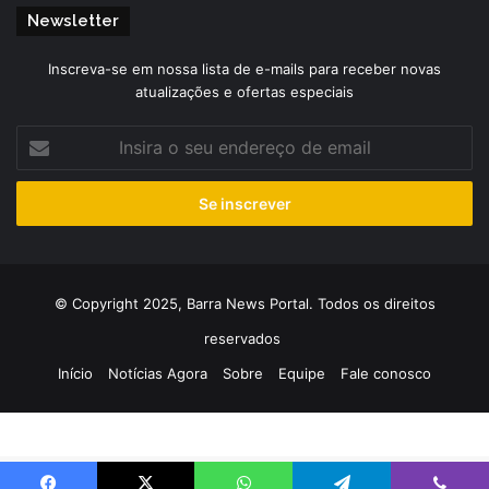
Newsletter
Inscreva-se em nossa lista de e-mails para receber novas
atualizações e ofertas especiais
Insira
o
seu
endereço
de
email
© Copyright 2025, Barra News Portal. Todos os direitos
reservados
Início
Notícias Agora
Sobre
Equipe
Fale conosco
Mapa do Site