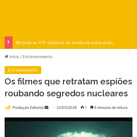
BB pede ao STF dispensa de audiência sobre empréstimo ao BRB
Início
/
Entretenimento
Entretenimento
Os filmes que retratam espiões
roubando segredos nucleares
Mande
Produção Editorial
22/05/2026
1
6 minutos de leitura
um
e-
mail