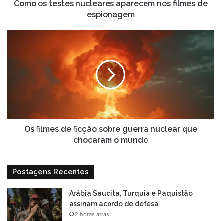
Como os testes nucleares aparecem nos filmes de
espionagem
Os
filmes
de
ficção
sobre
guerra
nuclear
que
chocaram
o
Os filmes de ficção sobre guerra nuclear que
mundo
chocaram o mundo
Postagens Recentes
Arábia Saudita, Turquia e Paquistão
assinam acordo de defesa
2 horas atrás