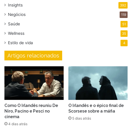
Insights
392
Negócios
119
Saúde
51
Wellness
35
Estilo de vida
4
Artigos relacionados
Como O Irlandês reuniu De
O Irlandês e o épico final de
Niro, Pacino e Pesci no
Scorsese sobre a máfia
cinema
5 dias atrás
4 dias atrás