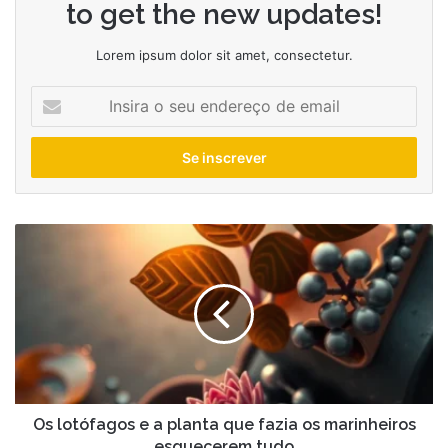
to get the new updates!
Lorem ipsum dolor sit amet, consectetur.
Insira
o
seu
endereço
de
email
Os
lotófagos
e
a
planta
que
fazia
os
marinheiros
esquecerem
Os lotófagos e a planta que fazia os marinheiros
tudo
esquecerem tudo