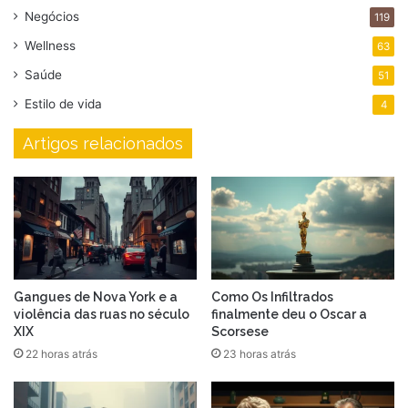
Negócios
119
Wellness
63
Saúde
51
Estilo de vida
4
Artigos relacionados
Gangues de Nova York e a
Como Os Infiltrados
violência das ruas no século
finalmente deu o Oscar a
XIX
Scorsese
22 horas atrás
23 horas atrás