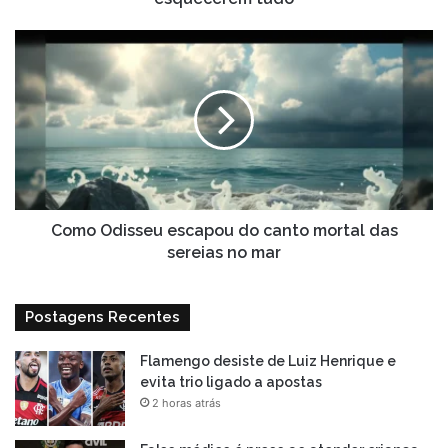
Como
Odisseu
escapou
do
canto
mortal
das
sereias
no
mar
Como Odisseu escapou do canto mortal das
sereias no mar
Postagens Recentes
Flamengo desiste de Luiz Henrique e
evita trio ligado a apostas
2 horas atrás