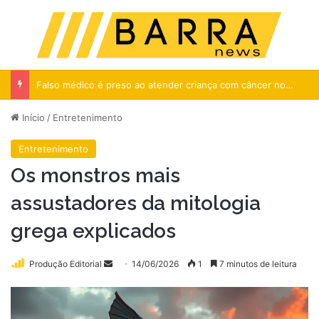
Menu
Pr
Falso médico é preso ao atender criança com câncer no RJ
Início
/
Entretenimento
Entretenimento
Os monstros mais
assustadores da mitologia
grega explicados
Mande
Produção Editorial
14/06/2026
1
7 minutos de leitura
um
e-
mail