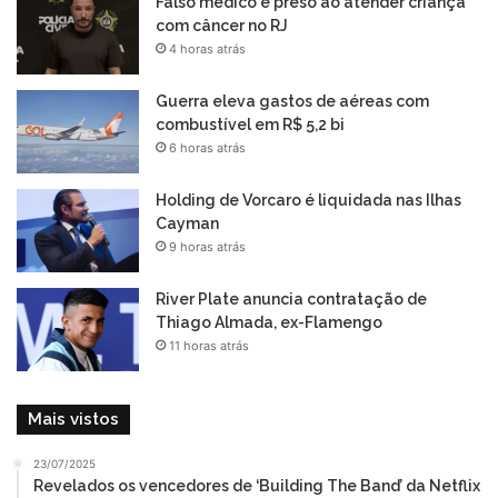
Falso médico é preso ao atender criança
com câncer no RJ
4 horas atrás
Guerra eleva gastos de aéreas com
combustível em R$ 5,2 bi
6 horas atrás
Holding de Vorcaro é liquidada nas Ilhas
Cayman
9 horas atrás
River Plate anuncia contratação de
Thiago Almada, ex-Flamengo
11 horas atrás
Mais vistos
23/07/2025
Revelados os vencedores de ‘Building The Band’ da Netflix