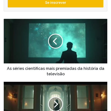
endereço
de
email
As
séries
científicas
mais
premiadas
da
história
da
televisão
As séries científicas mais premiadas da história da
televisão
As
vilãs
mais
icônicas
dos
filmes