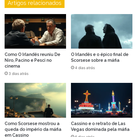
Artigos relacionados
Como O Irlandês reuniu De
O Irlandês e o épico final de
Niro, Pacino e Pesci no
Scorsese sobre a máfia
cinema
4 dias atrás
3 dias atrás
Como Scorsese mostrou a
Cassino e o retrato de Las
queda do império da máfia
Vegas dominada pela máfia
em Cassino
6 dias atrás