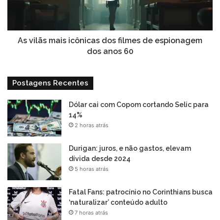
de
espionagem
dos
anos
As vilãs mais icônicas dos filmes de espionagem
60
dos anos 60
Postagens Recentes
Dólar cai com Copom cortando Selic para
14%
2 horas atrás
Durigan: juros, e não gastos, elevam
dívida desde 2024
5 horas atrás
Fatal Fans: patrocínio no Corinthians busca
‘naturalizar’ conteúdo adulto
7 horas atrás