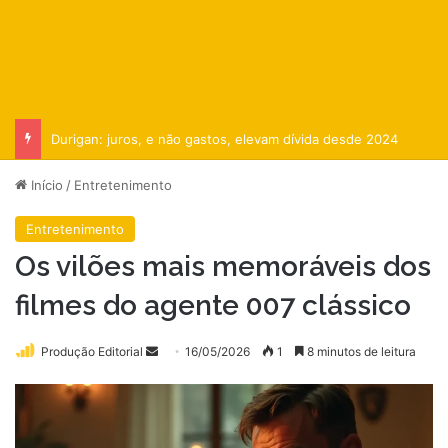
Durigan: juros, e não gastos, elevam dívida desde 2024
Início
/
Entretenimento
Entretenimento
Os vilões mais memoráveis dos
filmes do agente 007 clássico
Mande
Produção Editorial
16/05/2026
1
8 minutos de leitura
um
e-
mail