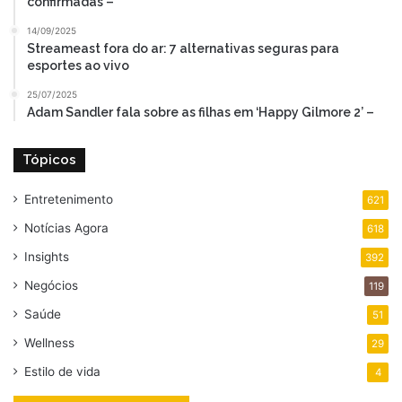
confirmadas –
14/09/2025
Streameast fora do ar: 7 alternativas seguras para
esportes ao vivo
25/07/2025
Adam Sandler fala sobre as filhas em ‘Happy Gilmore 2’ –
Tópicos
Entretenimento
621
Notícias Agora
618
Insights
392
Negócios
119
Saúde
51
Wellness
29
Estilo de vida
4