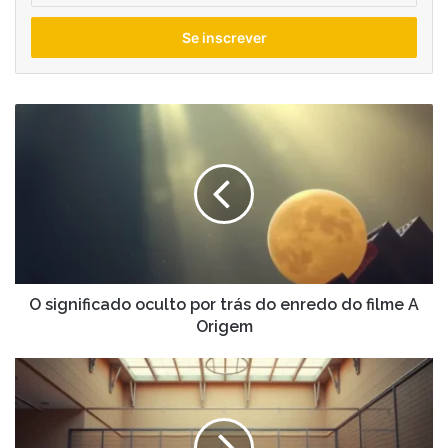
seu
endereço
de
email
O
significado
oculto
por
trás
do
enredo
do
filme
A
O significado oculto por trás do enredo do filme A
Origem
Origem
Qual
o
melhor
horário