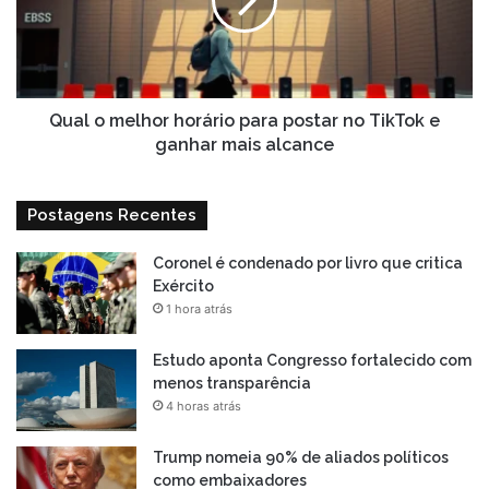
para
postar
no
TikTok
e
ganhar
Qual o melhor horário para postar no TikTok e
mais
ganhar mais alcance
alcance
Postagens Recentes
Coronel é condenado por livro que critica
Exército
1 hora atrás
Estudo aponta Congresso fortalecido com
menos transparência
4 horas atrás
Trump nomeia 90% de aliados políticos
como embaixadores