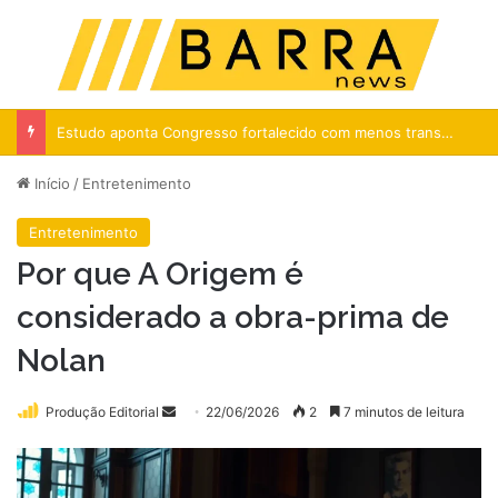
Menu
Pr
Estudo aponta Congresso fortalecido com menos transparência
Início
/
Entretenimento
Entretenimento
Por que A Origem é
considerado a obra-prima de
Nolan
Mande
Produção Editorial
22/06/2026
2
7 minutos de leitura
um
e-
mail