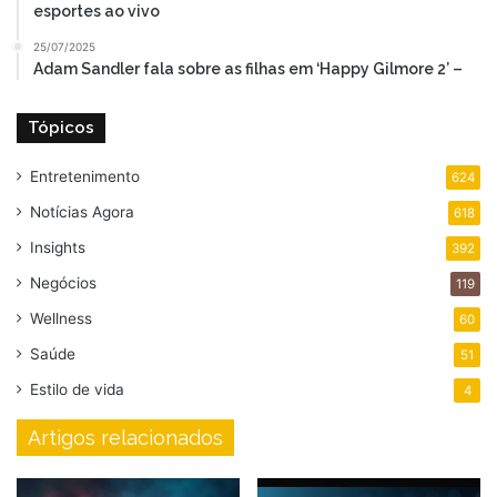
esportes ao vivo
25/07/2025
Adam Sandler fala sobre as filhas em ‘Happy Gilmore 2’ –
Tópicos
Entretenimento
624
Notícias Agora
618
Insights
392
Negócios
119
Wellness
60
Saúde
51
Estilo de vida
4
Artigos relacionados