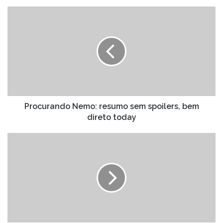
Procurando
Nemo:
resumo
sem
spoilers,
bem
direto
today
Procurando Nemo: resumo sem spoilers, bem
direto today
Mind
Game:
Jornada
Surreal
Que
Desafia
Sua
Mente
ao