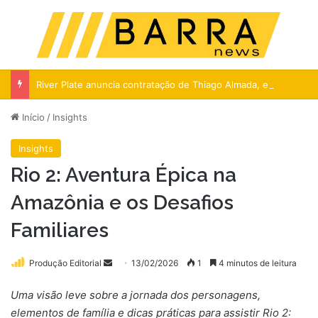
Menu
Pr
River Plate anuncia contratação de Thiago Almada, ex-Flamengo
Início
/
Insights
Insights
Rio 2: Aventura Épica na
Amazônia e os Desafios
Familiares
Mande
Produção Editorial
13/02/2026
1
4 minutos de leitura
um
Uma visão leve sobre a jornada dos personagens,
e-
elementos de família e dicas práticas para assistir Rio 2:
mail