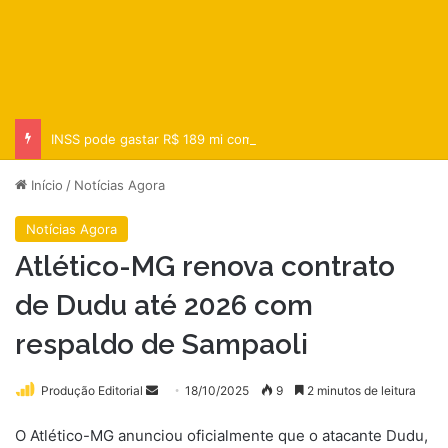
INSS pode gastar R$ 189 mi com auxílio-doença a entregador do iFood
Início
/
Notícias Agora
Notícias Agora
Atlético-MG renova contrato
de Dudu até 2026 com
respaldo de Sampaoli
Mande
Produção Editorial
18/10/2025
9
2 minutos de leitura
um
O Atlético-MG anunciou oficialmente que o atacante Dudu,
e-