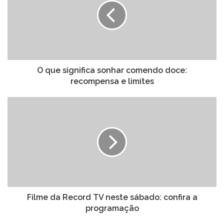
sonhar
comendo
doce:
recompensa
e
limites
O que significa sonhar comendo doce:
recompensa e limites
Filme
da
Record
TV
neste
sábado:
confira
a
programação
Filme da Record TV neste sábado: confira a
programação