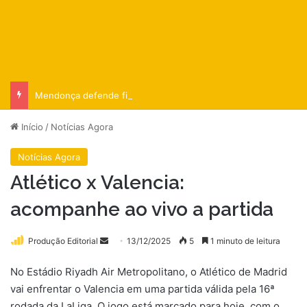
Mendonça defende fim de decisões monocráticas no STF
Início
/
Notícias Agora
Notícias Agora
Atlético x Valencia:
acompanhe ao vivo a partida
Mande
Produção Editorial
13/12/2025
5
1 minuto de leitura
um
No Estádio Riyadh Air Metropolitano, o Atlético de Madrid
e-
vai enfrentar o Valencia em uma partida válida pela 16ª
mail
rodada da LaLiga. O jogo está marcado para hoje, com o