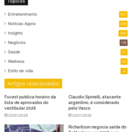
Tópicos
Entretenimento
621
Notícias Agora
618
Insights
392
Negócios
119
Saúde
51
Wellness
24
Estilo de vida
4
Artigos relacionados
Fuvest publica horário da
Claudio Spinelli, atacante
lista de aprovados do
argentino, é considerado
vestibular 2026
pelo Vasco
23/01/2026
22/01/2026
Richarlison negocia saída do