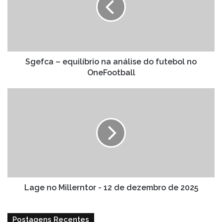
análise
do
futebol
no
OneFootball
Sgefca – equilíbrio na análise do futebol no
OneFootball
Lage
no
Millerntor
-
12
de
dezembro
de
2025
Lage no Millerntor - 12 de dezembro de 2025
Postagens Recentes