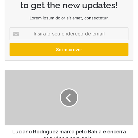
to get the new updates!
Lorem ipsum dolor sit amet, consectetur.
Insira
o
seu
endereço
de
email
Luciano
Rodríguez
marca
pelo
Bahía
e
encerra
sequência
sem
gols
Luciano Rodríguez marca pelo Bahía e encerra
-