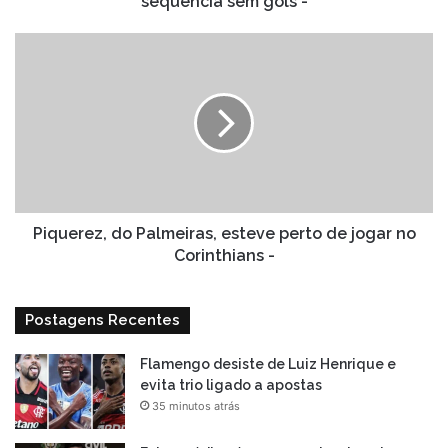
sequência sem gols -
Piquerez,
do
Palmeiras,
esteve
perto
de
jogar
no
Corinthians
-
Piquerez, do Palmeiras, esteve perto de jogar no
Corinthians -
Postagens Recentes
Flamengo desiste de Luiz Henrique e
evita trio ligado a apostas
35 minutos atrás