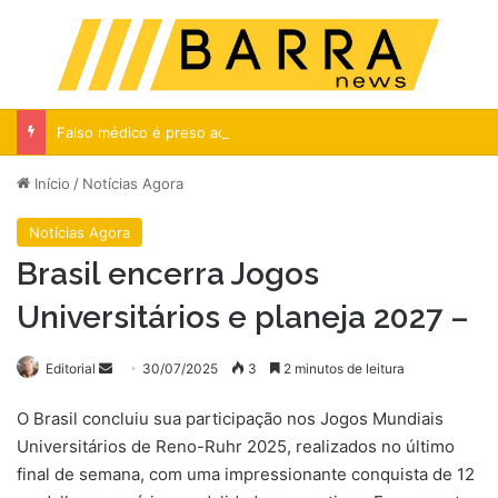
Menu
Pr
Falso médico é preso ao atender criança com câncer no RJ
Início
/
Notícias Agora
Notícias Agora
Brasil encerra Jogos
Universitários e planeja 2027 –
Mande
Editorial
30/07/2025
3
2 minutos de leitura
um
O Brasil concluiu sua participação nos Jogos Mundiais
e-
Universitários de Reno-Ruhr 2025, realizados no último
mail
final de semana, com uma impressionante conquista de 12