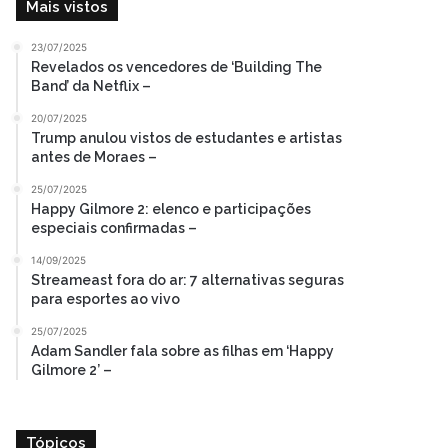
Mais vistos
23/07/2025
Revelados os vencedores de ‘Building The
Band’ da Netflix –
20/07/2025
Trump anulou vistos de estudantes e artistas
antes de Moraes –
25/07/2025
Happy Gilmore 2: elenco e participações
especiais confirmadas –
14/09/2025
Streameast fora do ar: 7 alternativas seguras
para esportes ao vivo
25/07/2025
Adam Sandler fala sobre as filhas em ‘Happy
Gilmore 2’ –
Tópicos