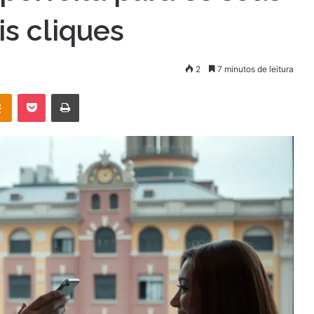
s cliques
2
7 minutos de leitura
OK
Pocket
Imprimir