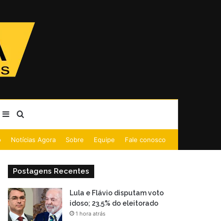
Barra Lateral
Procurar por
o
Notícias Agora
Sobre
Equipe
Fale conosco
Postagens Recentes
Lula e Flávio disputam voto
idoso; 23,5% do eleitorado
1 hora atrás