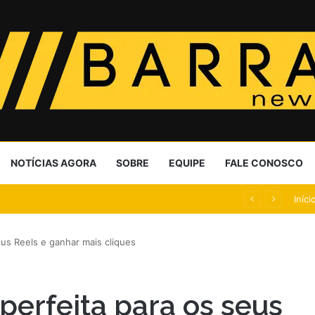
NOTÍCIAS AGORA
SOBRE
EQUIPE
FALE CONOSCO
om auxílio-doença a entregador do iFood
Iníci
eus Reels e ganhar mais cliques
perfeita para os seus