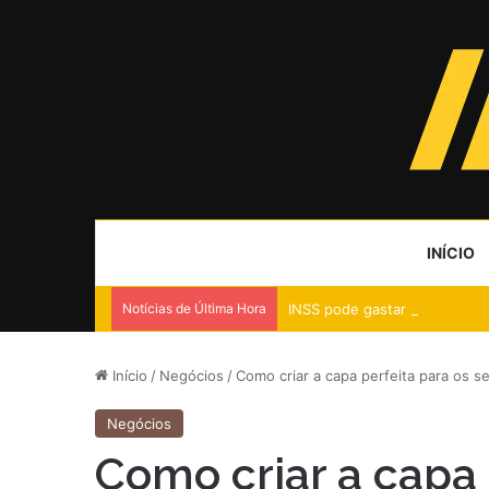
INÍCIO
Notícias de Última Hora
INSS pode gastar R$ 189 mi c
Início
/
Negócios
/
Como criar a capa perfeita para os s
Negócios
Como criar a capa 