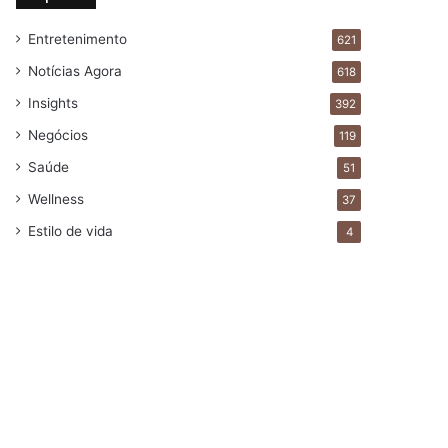
Entretenimento
621
Notícias Agora
618
Insights
392
Negócios
119
Saúde
51
Wellness
37
Estilo de vida
4