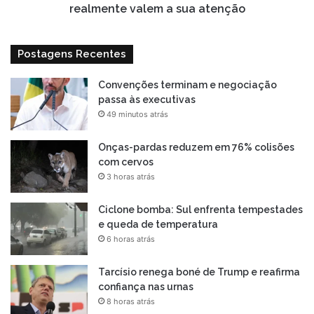
atenção
realmente valem a sua atenção
Postagens Recentes
Convenções terminam e negociação
passa às executivas
49 minutos atrás
Onças-pardas reduzem em 76% colisões
com cervos
3 horas atrás
Ciclone bomba: Sul enfrenta tempestades
e queda de temperatura
6 horas atrás
Tarcísio renega boné de Trump e reafirma
confiança nas urnas
8 horas atrás