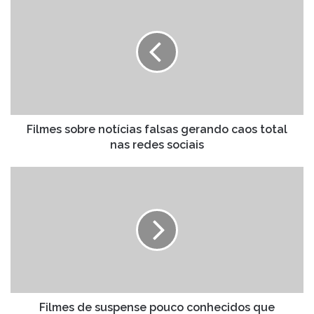
sobre
notícias
falsas
gerando
caos
total
nas
redes
sociais
Filmes sobre notícias falsas gerando caos total
nas redes sociais
Filmes
de
suspense
pouco
conhecidos
que
realmente
valem
a
sua
Filmes de suspense pouco conhecidos que