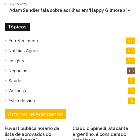
25/07/2025
Adam Sandler fala sobre as filhas em ‘Happy Gilmore 2’ –
Tópicos
Entretenimento
621
Notícias Agora
618
Insights
392
Negócios
119
Saúde
51
Wellness
22
Estilo de vida
4
Artigos relacionados
Fuvest publica horário da
Claudio Spinelli, atacante
lista de aprovados do
argentino, é considerado