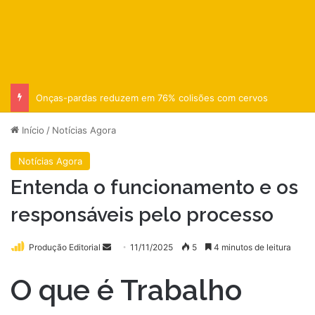
Onças-pardas reduzem em 76% colisões com cervos
Início
/
Notícias Agora
Notícias Agora
Entenda o funcionamento e os
responsáveis pelo processo
Mande
Produção Editorial
11/11/2025
5
4 minutos de leitura
um
O que é Trabalho
e-
mail