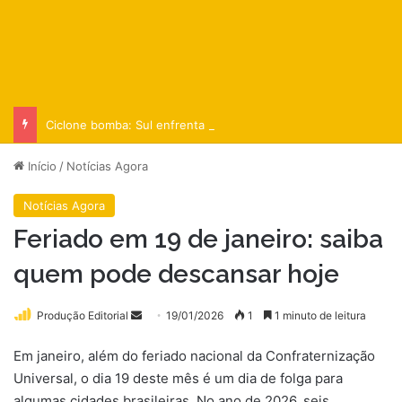
Ciclone bomba: Sul enfrenta tempestades e queda de temperatura
Início
/
Notícias Agora
Notícias Agora
Feriado em 19 de janeiro: saiba
quem pode descansar hoje
Mande
Produção Editorial
19/01/2026
1
1 minuto de leitura
um
Em janeiro, além do feriado nacional da Confraternização
e-
Universal, o dia 19 deste mês é um dia de folga para
mail
algumas cidades brasileiras. No ano de 2026, seis