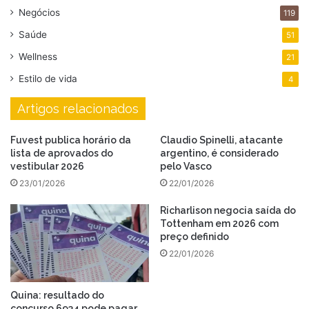
Negócios
119
Saúde
51
Wellness
21
Estilo de vida
4
Artigos relacionados
Fuvest publica horário da
Claudio Spinelli, atacante
lista de aprovados do
argentino, é considerado
vestibular 2026
pelo Vasco
23/01/2026
22/01/2026
Richarlison negocia saída do
Tottenham em 2026 com
preço definido
22/01/2026
Quina: resultado do
concurso 6934 pode pagar