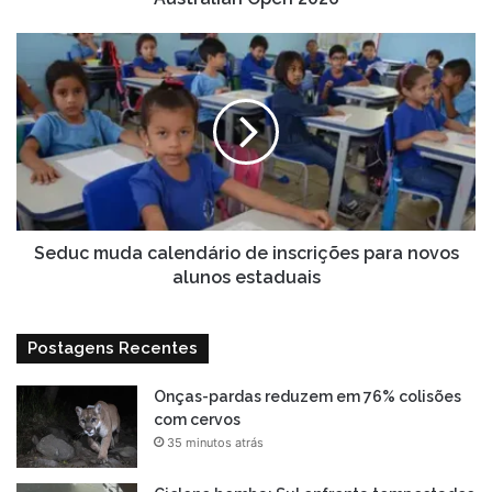
Seduc
muda
calendário
de
inscrições
para
novos
alunos
estaduais
Seduc muda calendário de inscrições para novos
alunos estaduais
Postagens Recentes
Onças-pardas reduzem em 76% colisões
com cervos
35 minutos atrás