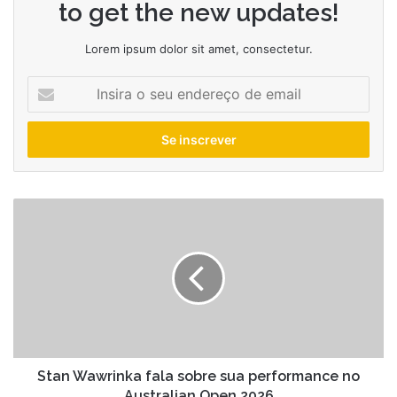
to get the new updates!
Lorem ipsum dolor sit amet, consectetur.
Insira
o
seu
endereço
de
email
Stan
Wawrinka
fala
sobre
sua
performance
no
Australian
Open
2026
Stan Wawrinka fala sobre sua performance no
Australian Open 2026