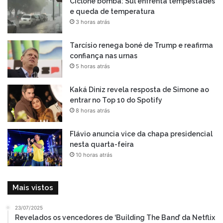
Ciclone bomba: Sul enfrenta tempestades
e queda de temperatura
3 horas atrás
Tarcísio renega boné de Trump e reafirma
confiança nas urnas
5 horas atrás
Kaká Diniz revela resposta de Simone ao
entrar no Top 10 do Spotify
8 horas atrás
Flávio anuncia vice da chapa presidencial
nesta quarta-feira
10 horas atrás
Mais vistos
23/07/2025
Revelados os vencedores de ‘Building The Band’ da Netflix