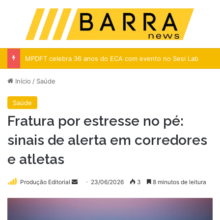
Menu
Pr
MPDFT celebra 36 anos do ECA com evento no Sesi Lab
Início
/
Saúde
Saúde
Fratura por estresse no pé:
sinais de alerta em corredores
e atletas
Mande
Produção Editorial
23/06/2026
3
8 minutos de leitura
um
e-
mail