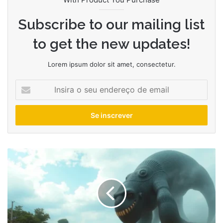
Subscribe to our mailing list
to get the new updates!
Lorem ipsum dolor sit amet, consectetur.
Insira
o
seu
endereço
de
email
Como
funciona
o
buraco
negro
Gargantua
em