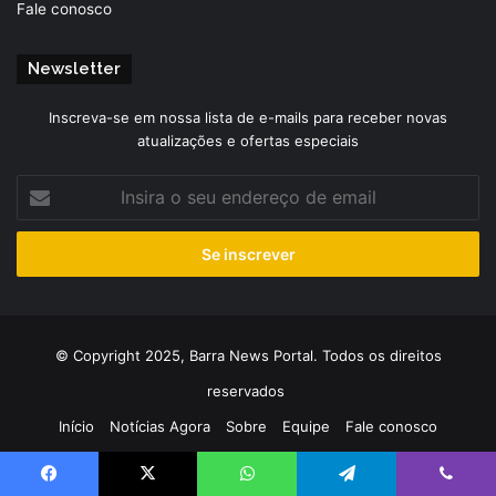
Fale conosco
Newsletter
Inscreva-se em nossa lista de e-mails para receber novas
atualizações e ofertas especiais
Insira
o
seu
endereço
de
email
© Copyright 2025, Barra News Portal. Todos os direitos
reservados
Início
Notícias Agora
Sobre
Equipe
Fale conosco
Facebook
X
WhatsApp
Telegram
Viber