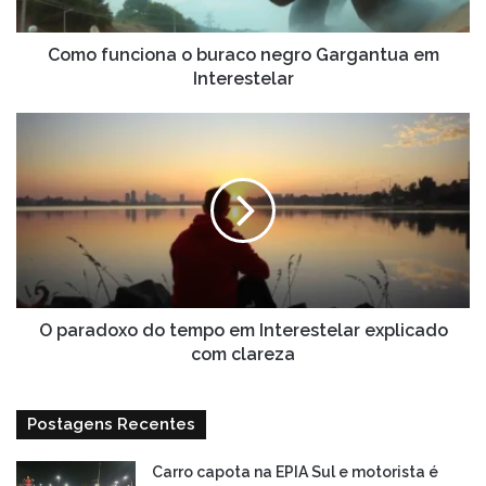
Interestelar
Como funciona o buraco negro Gargantua em
Interestelar
O
paradoxo
do
tempo
em
Interestelar
explicado
com
clareza
O paradoxo do tempo em Interestelar explicado
com clareza
Postagens Recentes
Carro capota na EPIA Sul e motorista é