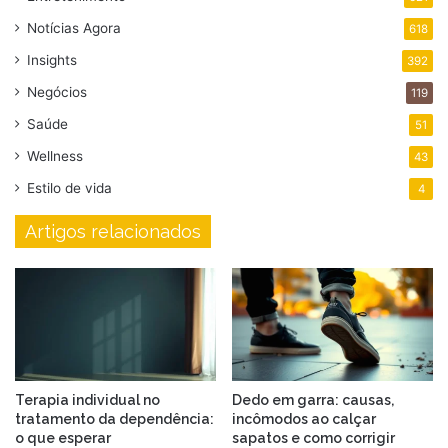
Notícias Agora
618
Insights
392
Negócios
119
Saúde
51
Wellness
43
Estilo de vida
4
Artigos relacionados
Terapia individual no
Dedo em garra: causas,
tratamento da dependência:
incômodos ao calçar
o que esperar
sapatos e como corrigir