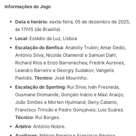
Informações do Jogo
Data e horário
: sexta-feira, 05 de dezembro de 2025,
às 17h15 (de Brasília)
Local
: Estádio da Luz, Lisboa
Escalação do Benfica
: Anatoliy Trubin; Amar Dedic,
António Silva, Nicolás Otamendi e Samuel Dahl;
Richard Ríos e Enzo Barrenechea; Fredrik Aursnes,
Leandro Barreiro e Georgiy Sudakov; Vangelis
Pavlidis.
Técnico
: José Mourinho.
Escalação do Sporting
: Rui Silva; Iván Fresneda,
Ousmane Diomande, Gonçalo Inácio e Maxi Araújo;
João Simões e Morten Hjulmand; Geny Catamo,
Francisco Trincão e Pedro Gonçalves; Luis Suárez.
Técnico
: Rui Borges.
Árbitro
: António Nobre.
Auxiliares
: Nélson Pereira e Francisco Pereira.