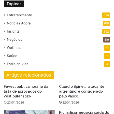
Tópicos
Entretenimento
624
Notícias Agora
618
Insights
392
Negócios
119
Wellness
61
Saúde
51
Estilo de vida
4
Artigos relacionados
Fuvest publica horário da
Claudio Spinelli, atacante
lista de aprovados do
argentino, é considerado
vestibular 2026
pelo Vasco
23/01/2026
22/01/2026
Richarlison negocia saída do