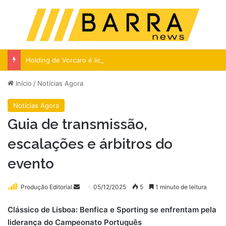
Menu
Pr
Holding de Vorcaro é liquidada nas Ilhas Cayman
Início
/
Notícias Agora
Notícias Agora
Guia de transmissão,
escalações e árbitros do
evento
Mande
Produção Editorial
05/12/2025
5
1 minuto de leitura
um
Clássico de Lisboa: Benfica e Sporting se enfrentam pela
e-
liderança do Campeonato Português
mail