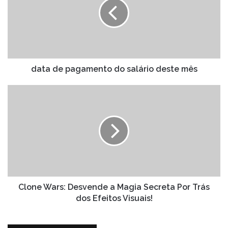
do
salário
deste
mês
data de pagamento do salário deste mês
Clone
Wars:
Desvende
a
Magia
Secreta
Por
Trás
dos
Efeitos
Clone Wars: Desvende a Magia Secreta Por Trás
Visuais!
dos Efeitos Visuais!