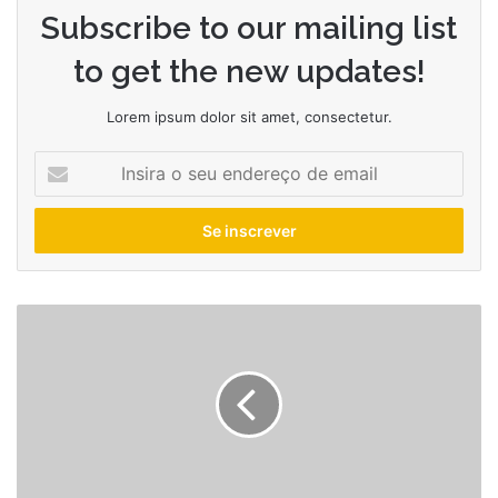
Subscribe to our mailing list
to get the new updates!
Lorem ipsum dolor sit amet, consectetur.
Insira
o
seu
endereço
de
email
Cinco
destinos
no
Brasil
para
ver
a
chuva