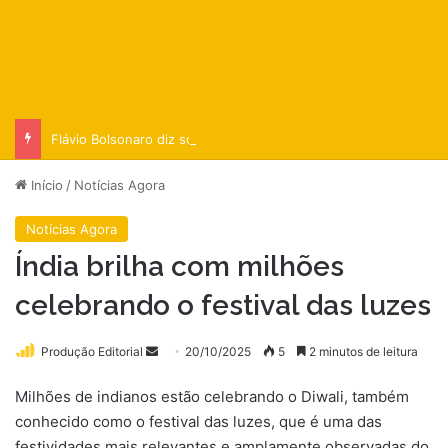
Flávio Bolsonaro diz sofrer ‘guerra psicológica’ na campanha
Início
/
Notícias Agora
Notícias Agora
Índia brilha com milhões
celebrando o festival das luzes
Mande
Produção Editorial
20/10/2025
5
2 minutos de leitura
um
Milhões de indianos estão celebrando o Diwali, também
e-
conhecido como o festival das luzes, que é uma das
mail
festividades mais relevantes e amplamente observadas do