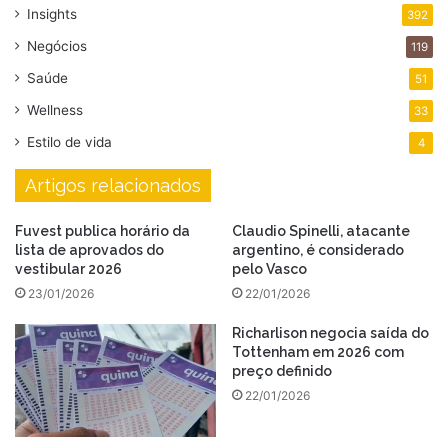
Insights
392
Negócios
119
Saúde
51
Wellness
33
Estilo de vida
4
Artigos relacionados
Fuvest publica horário da
Claudio Spinelli, atacante
lista de aprovados do
argentino, é considerado
vestibular 2026
pelo Vasco
23/01/2026
22/01/2026
Richarlison negocia saída do
Tottenham em 2026 com
preço definido
22/01/2026