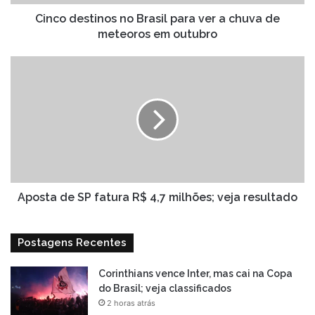
de
meteoros
Cinco destinos no Brasil para ver a chuva de
em
meteoros em outubro
outubro
Aposta
de
SP
fatura
R$
4,7
milhões;
veja
resultado
Aposta de SP fatura R$ 4,7 milhões; veja resultado
Postagens Recentes
Corinthians vence Inter, mas cai na Copa
do Brasil; veja classificados
2 horas atrás