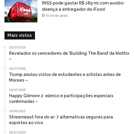
INSS pode gastar R$ 189 mi com auxílio-
doença a entregador do iFood
10 horas atrás
Mais vistos
23/07/2025
Revelados os vencedores de ‘Building The Band’ da Netflix
–
20/07/2025
Trump anulou vistos de estudantes e artistas antes de
Moraes –
25/07/2025
Happy Gilmore 2: elenco e participações especiais
confirmadas –
14/09/2025
Streameast fora do ar: 7 alternativas seguras para
esportes ao vivo
25/07/2025