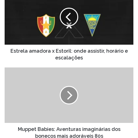
x
Estoril:
onde
assistir,
horário
e
escalações
Estrela amadora x Estoril: onde assistir, horário e
escalações
Muppet
Babies:
Aventuras
imaginárias
dos
bonecos
mais
adoráveis
80s
Muppet Babies: Aventuras imaginárias dos
bonecos mais adoráveis 80s