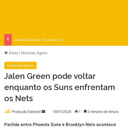
Arábia Saudita, Turquia e Paquistão fecham pacto militar
Início
/
Notícias Agora
Notícias Agora
Jalen Green pode voltar
enquanto os Suns enfrentam
os Nets
Mande
Produção Editorial
19/01/2026
1
2 minutos de leitura
um
Partida entre Phoenix Suns e Brooklyn Nets acontece
e-