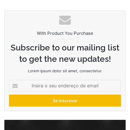
With Product You Purchase
Subscribe to our mailing list
to get the new updates!
Lorem ipsum dolor sit amet, consectetur.
Insira
o
seu
endereço
de
email
Estrela
amadora