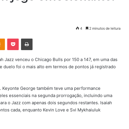
4
2 minutos de leitura
OK
Pocket
Imprimir
h Jazz venceu o Chicago Bulls por 150 a 147, em uma das
 duelo foi o mais alto em termos de pontos já registrado
os. Keyonte George também teve uma performance
eles essenciais na segunda prorrogação, incluindo uma
 para o Jazz com apenas dois segundos restantes. Isaiah
ontos cada, enquanto Kevin Love e Svi Mykhaiuluk