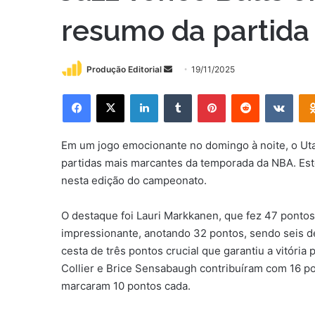
resumo da partida
Mande
Produção Editorial
19/11/2025
um
Facebook
X
Linkedin
Tumblr
Pinterest
Reddit
VK
e-
mail
Em um jogo emocionante no domingo à noite, o Uta
partidas mais marcantes da temporada da NBA. Este
nesta edição do campeonato.
O destaque foi Lauri Markkanen, que fez 47 pont
impressionante, anotando 32 pontos, sendo seis d
cesta de três pontos crucial que garantiu a vitória
Collier e Brice Sensabaugh contribuíram com 16 p
marcaram 10 pontos cada.