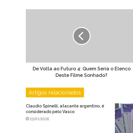
De
Volta
ao
Futuro
4:
Quem
Seria
o
Elenco
Deste
De Volta ao Futuro 4: Quem Seria o Elenco
Filme
Deste Filme Sonhado?
Sonhado?
Artigos relacionados
Claudio Spinelli, atacante argentino, é
considerado pelo Vasco
22/01/2026