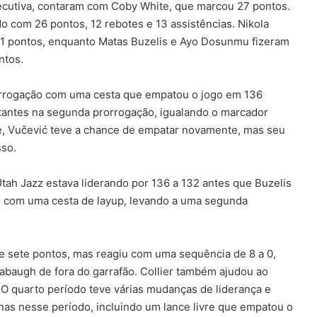
secutiva, contaram com Coby White, que marcou 27 pontos.
o com 26 pontos, 12 rebotes e 13 assistências. Nikola
 pontos, enquanto Matas Buzelis e Ayo Dosunmu fizeram
ntos.
prorrogação com uma cesta que empatou o jogo em 136
rtantes na segunda prorrogação, igualando o marcador
e, Vučević teve a chance de empatar novamente, mas seu
sso.
Utah Jazz estava liderando por 136 a 132 antes que Buzelis
 com uma cesta de layup, levando a uma segunda
e sete pontos, mas reagiu com uma sequência de 8 a 0,
baugh de fora do garrafão. Collier também ajudou ao
 O quarto período teve várias mudanças de liderança e
s nesse período, incluindo um lance livre que empatou o