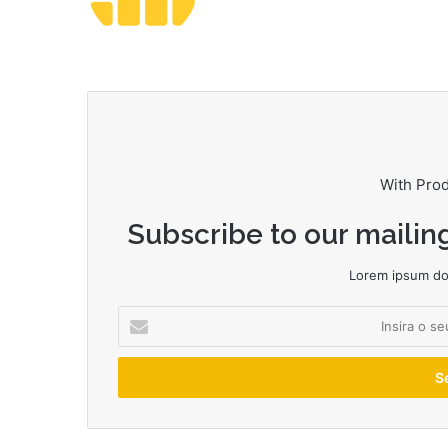
With Pro
Subscribe to our mailing
Lorem ipsum dol
Insira
o
seu
endereço
de
email