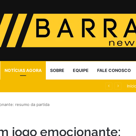
NOTÍCIAS AGORA
SOBRE
EQUIPE
FALE CONOSCO
Flin por conjuntivite aguda
Iníci
onante: resumo da partida
em jogo emocionante: