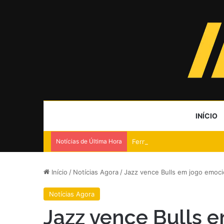
INÍCIO
Notícias de Última Hora
Fernanda Montenegro cancela 
Início
/
Notícias Agora
/
Jazz vence Bulls em jogo emoci
Notícias Agora
Jazz vence Bulls 