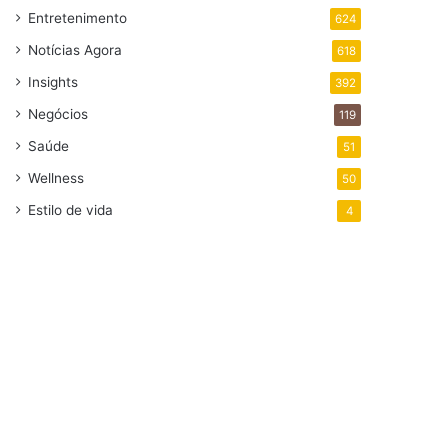
Entretenimento
624
Notícias Agora
618
Insights
392
Negócios
119
Saúde
51
Wellness
50
Estilo de vida
4