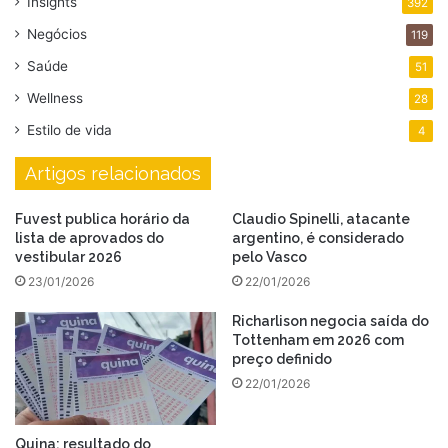
Insights
392
Negócios
119
Saúde
51
Wellness
28
Estilo de vida
4
Artigos relacionados
Fuvest publica horário da
Claudio Spinelli, atacante
lista de aprovados do
argentino, é considerado
vestibular 2026
pelo Vasco
23/01/2026
22/01/2026
Richarlison negocia saída do
Tottenham em 2026 com
preço definido
22/01/2026
Quina: resultado do