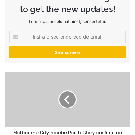
to get the new updates!
Lorem ipsum dolor sit amet, consectetur.
Insira
o
seu
endereço
de
email
Melbourne
City
recebe
Perth
Glory
em
final
no
AAMI
Park
Melbourne City recebe Perth Glory em final no