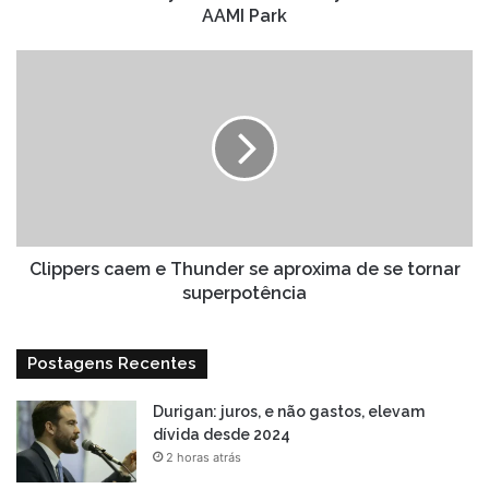
AAMI Park
Clippers
caem
e
Thunder
se
aproxima
de
se
tornar
superpotência
Clippers caem e Thunder se aproxima de se tornar
superpotência
Postagens Recentes
Durigan: juros, e não gastos, elevam
dívida desde 2024
2 horas atrás