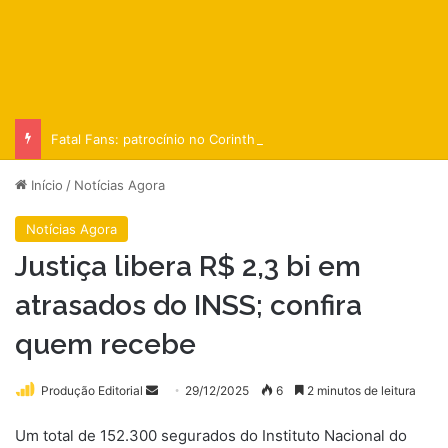
Fatal Fans: patrocínio no Corinthians busca ‘naturalizar’ conteúdo adulto
Início
/
Notícias Agora
Notícias Agora
Justiça libera R$ 2,3 bi em
atrasados do INSS; confira
quem recebe
Mande
Produção Editorial
29/12/2025
6
2 minutos de leitura
um
Um total de 152.300 segurados do Instituto Nacional do
e-