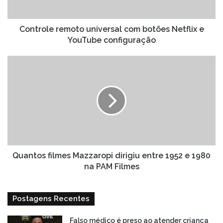
YouTube
configuração
Controle remoto universal com botões Netflix e
YouTube configuração
Quantos
filmes
Mazzaropi
dirigiu
entre
1952
e
1980
na
PAM
Quantos filmes Mazzaropi dirigiu entre 1952 e 1980
Filmes
na PAM Filmes
Postagens Recentes
Falso médico é preso ao atender criança