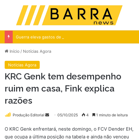
Menu
Pr
Guerra eleva gastos de aéreas com combustível em R$ 5,2 bi
Início
/
Notícias Agora
Notícias Agora
KRC Genk tem desempenho
ruim em casa, Fink explica
razões
Mande
Produção Editorial
05/10/2025
4
1 minuto de leitura
um
O KRC Genk enfrentará, neste domingo, o FCV Dender EH,
e-
que ocupa a última posição na tabela e ainda não venceu
mail