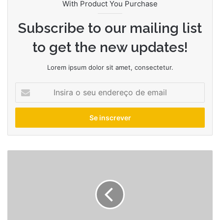
With Product You Purchase
Subscribe to our mailing list
to get the new updates!
Lorem ipsum dolor sit amet, consectetur.
Insira
o
seu
endereço
de
email
Controle
remoto
universal
com
botões
Netflix
e