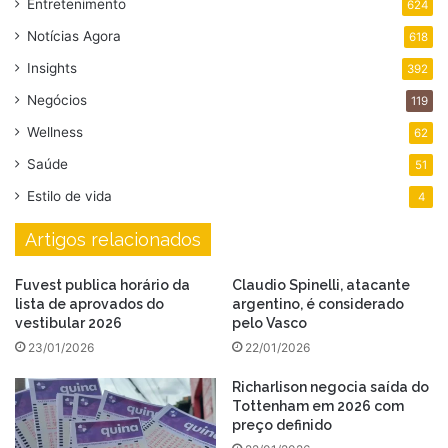
Entretenimento
624
Notícias Agora
618
Insights
392
Negócios
119
Wellness
62
Saúde
51
Estilo de vida
4
Artigos relacionados
Fuvest publica horário da
Claudio Spinelli, atacante
lista de aprovados do
argentino, é considerado
vestibular 2026
pelo Vasco
23/01/2026
22/01/2026
Richarlison negocia saída do
Tottenham em 2026 com
preço definido