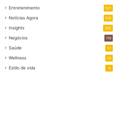
Entretenimento
621
Notícias Agora
618
Insights
392
Negócios
119
Saúde
51
Wellness
29
Estilo de vida
4