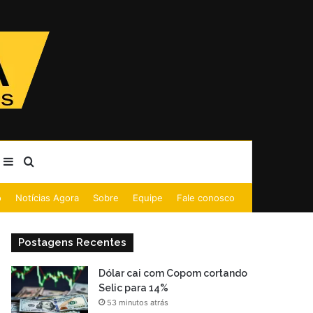
Barra Lateral
Procurar por
o
Notícias Agora
Sobre
Equipe
Fale conosco
Postagens Recentes
Dólar cai com Copom cortando
Selic para 14%
53 minutos atrás