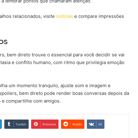
da a lembrar pontos que chamaram atenção.
alhos relacionados, visite
notícias
e compare impressões
os
, bem direto trouxe o essencial para você decidir se vai
antasia e conflito humano, com ritmo que privilegia emoção
olha um momento tranquilo, ajuste som e imagem e
spoilers, bem direto pode render boas conversas depois da
 e compartilhe com amigos.
Tumblr
Pinterest
Reddit
VK