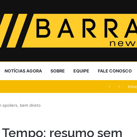
NOTÍCIAS AGORA
SOBRE
EQUIPE
FALE CONOSCO
, elevam dívida desde 2024
Iníci
 spoilers, bem direto
o Tempo: resumo sem