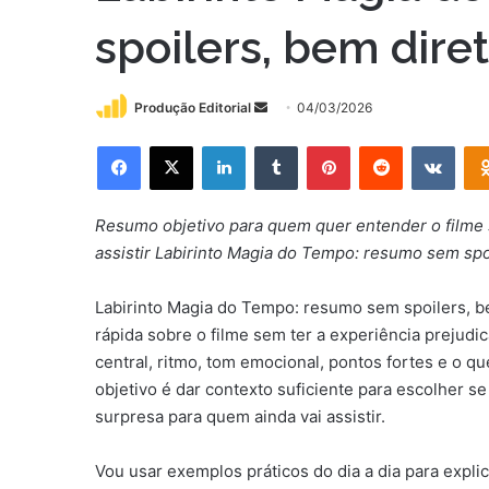
spoilers, bem dire
Mande
Produção Editorial
04/03/2026
um
Facebook
X
Linkedin
Tumblr
Pinterest
Reddit
VK
e-
mail
Resumo objetivo para quem quer entender o filme s
assistir Labirinto Magia do Tempo: resumo sem spo
Labirinto Magia do Tempo: resumo sem spoilers, b
rápida sobre o filme sem ter a experiência prejudi
central, ritmo, tom emocional, pontos fortes e o q
objetivo é dar contexto suficiente para escolher s
surpresa para quem ainda vai assistir.
Vou usar exemplos práticos do dia a dia para expli