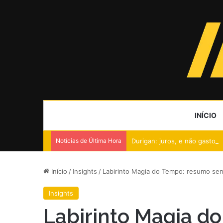
INÍCIO
Notícias de Última Hora
Durigan: juros, e não gastos
Início
/
Insights
/
Labirinto Magia do Tempo: resumo sem
Insights
Labirinto Magia d