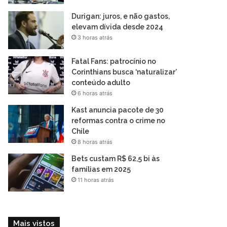
Durigan: juros, e não gastos,
elevam dívida desde 2024
3 horas atrás
Fatal Fans: patrocínio no
Corinthians busca ‘naturalizar’
conteúdo adulto
6 horas atrás
Kast anuncia pacote de 30
reformas contra o crime no
Chile
8 horas atrás
Bets custam R$ 62,5 bi às
famílias em 2025
11 horas atrás
Mais vistos