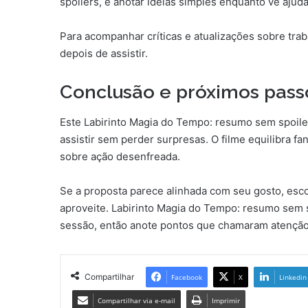
spoilers, e anotar ideias simples enquanto vê aju
Para acompanhar críticas e atualizações sobre trab
depois de assistir.
Conclusão e próximos pass
Este Labirinto Magia do Tempo: resumo sem spoilers
assistir sem perder surpresas. O filme equilibra f
sobre ação desenfreada.
Se a proposta parece alinhada com seu gosto, esc
aproveite. Labirinto Magia do Tempo: resumo sem 
sessão, então anote pontos que chamaram atenção
Compartilhar
Facebook
X
Linkedin
Compartilhar via e-mail
Imprimir