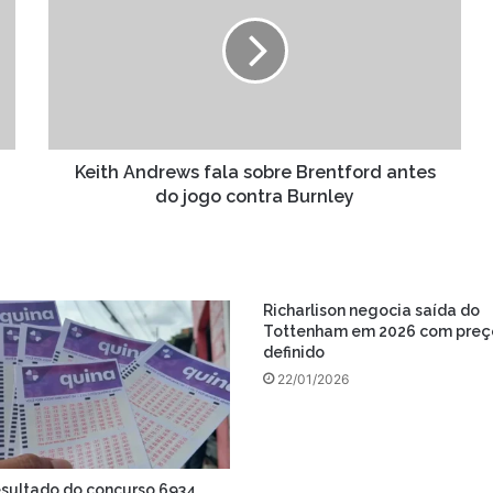
fala
sobre
Brentford
antes
do
jogo
contra
Burnley
Keith Andrews fala sobre Brentford antes
do jogo contra Burnley
Richarlison negocia saída do
Tottenham em 2026 com preç
definido
22/01/2026
esultado do concurso 6934