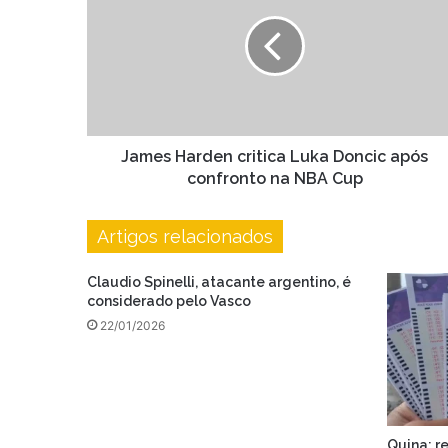
critica
Luka
Doncic
após
confronto
na
NBA
Cup
James Harden critica Luka Doncic após
confronto na NBA Cup
Artigos relacionados
Claudio Spinelli, atacante argentino, é
considerado pelo Vasco
22/01/2026
Quina: r