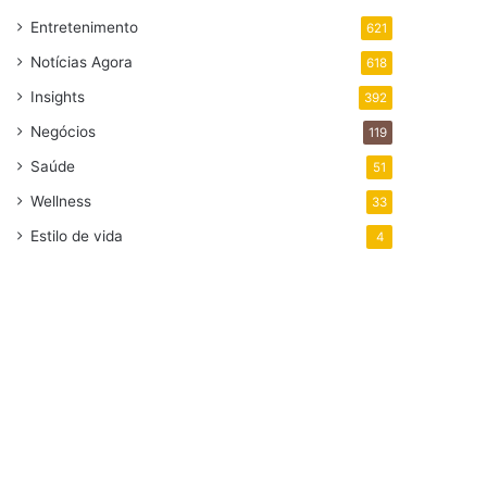
Entretenimento
621
Notícias Agora
618
Insights
392
Negócios
119
Saúde
51
Wellness
33
Estilo de vida
4