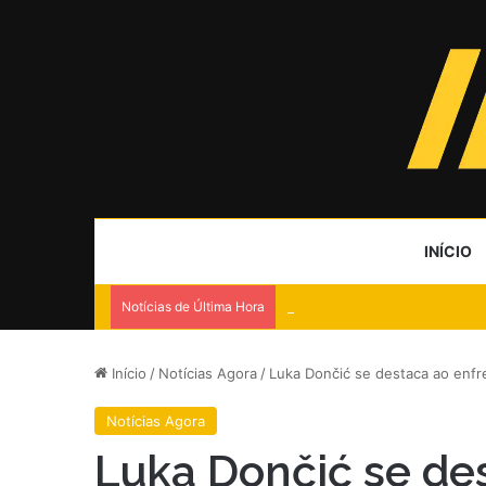
INÍCIO
Notícias de Última Hora
Flávio Bolsonaro diz sofrer ‘
Início
/
Notícias Agora
/
Luka Dončić se destaca ao enfr
Notícias Agora
Luka Dončić se de