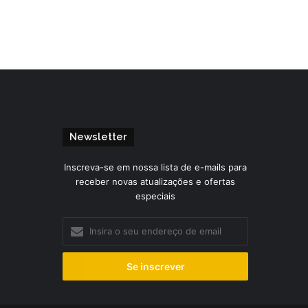
Newsletter
Inscreva-se em nossa lista de e-mails para
receber novas atualizações e ofertas
especiais
Insira
o
seu
endereço
de
email