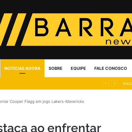
NOTÍCIAS AGORA
SOBRE
EQUIPE
FALE CONOSCO
guerra psicológica’ na campanha
Iníci
entar Cooper Flagg em jogo Lakers-Mavericks
staca ao enfrentar