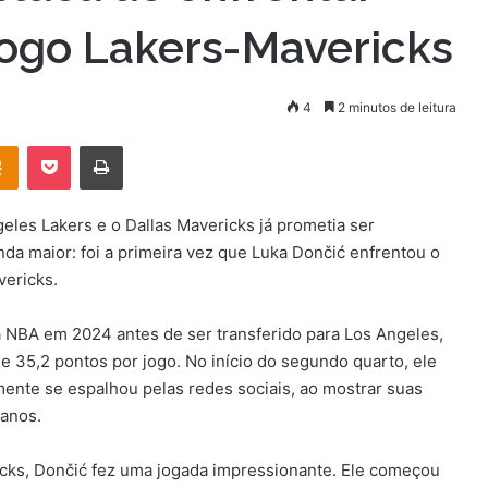
ogo Lakers-Mavericks
4
2 minutos de leitura
OK
Pocket
Imprimir
eles Lakers e o Dallas Mavericks já prometia ser
da maior: foi a primeira vez que Luka Dončić enfrentou o
ericks.
da NBA em 2024 antes de ser transferido para Los Angeles,
e 35,2 pontos por jogo. No início do segundo quarto, ele
te se espalhou pelas redes sociais, ao mostrar suas
 anos.
icks, Dončić fez uma jogada impressionante. Ele começou