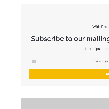
With Pro
Subscribe to our mailing
Lorem ipsum dol
Insira
o
seu
endereço
de
email
James
Harden