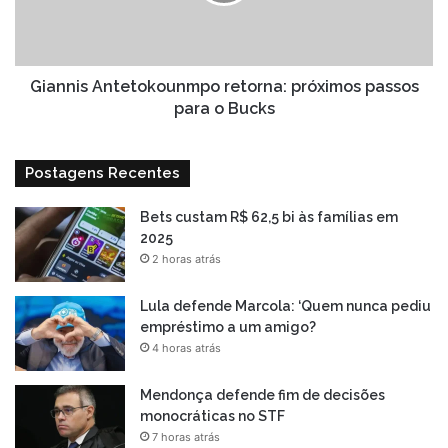
o
Bucks
Giannis Antetokounmpo retorna: próximos passos
para o Bucks
Postagens Recentes
Bets custam R$ 62,5 bi às famílias em
2025
2 horas atrás
Lula defende Marcola: ‘Quem nunca pediu
empréstimo a um amigo?
4 horas atrás
Mendonça defende fim de decisões
monocráticas no STF
7 horas atrás