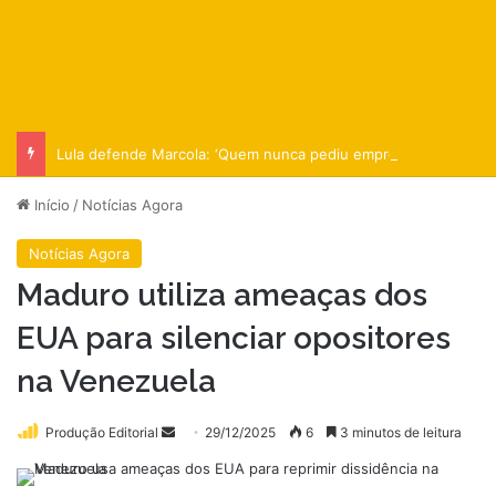
Lula defende Marcola: ‘Quem nunca pediu empréstimo a um amigo?
Início
/
Notícias Agora
Notícias Agora
Maduro utiliza ameaças dos
EUA para silenciar opositores
na Venezuela
Mande
Produção Editorial
29/12/2025
6
3 minutos de leitura
um
e-