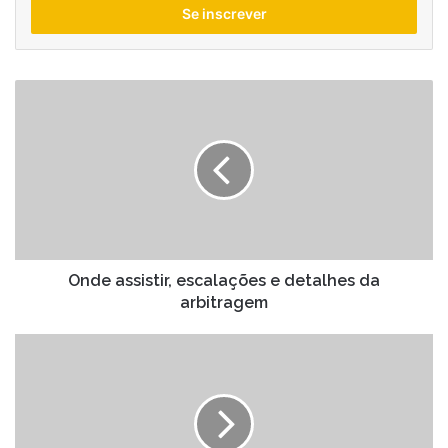
endereço
de
email
Onde
assistir,
escalações
e
detalhes
da
arbitragem
Onde assistir, escalações e detalhes da
arbitragem
Giannis
Antetokounmpo
retorna:
próximos
passos
para