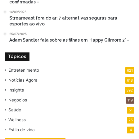
confirmadas –
14/09/2025
Streameast fora do ar: 7 alternativas seguras para
esportes ao vivo
25/07/2025
Adam Sandler fala sobre as filhas em ‘Happy Gilmore 2’ –
Tópicos
Entretenimento
621
Notícias Agora
618
Insights
392
Negócios
119
Saúde
51
Wellness
25
Estilo de vida
4