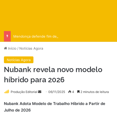
Mendonça defende fim de decisões monocráticas no STF
Início
/
Notícias Agora
Notícias Agora
Nubank revela novo modelo
híbrido para 2026
Mande
Produção Editorial
06/11/2025
4
2 minutos de leitura
um
Nubank Adota Modelo de Trabalho Híbrido a Partir de
e-
Julho de 2026
mail