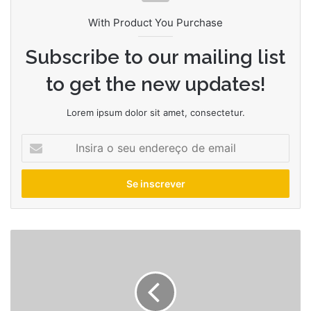
With Product You Purchase
Subscribe to our mailing list
to get the new updates!
Lorem ipsum dolor sit amet, consectetur.
Insira
o
seu
endereço
de
email
Figurino
de
Matrix
mistura
samurai
com