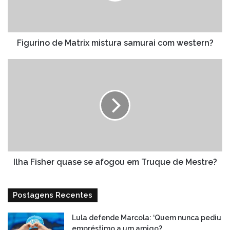
western?
Figurino de Matrix mistura samurai com western?
Ilha
Fisher
quase
se
afogou
em
Truque
de
Mestre?
Ilha Fisher quase se afogou em Truque de Mestre?
Postagens Recentes
Lula defende Marcola: ‘Quem nunca pediu
empréstimo a um amigo?