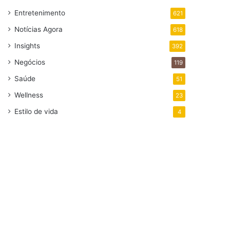
Entretenimento
621
Notícias Agora
618
Insights
392
Negócios
119
Saúde
51
Wellness
23
Estilo de vida
4