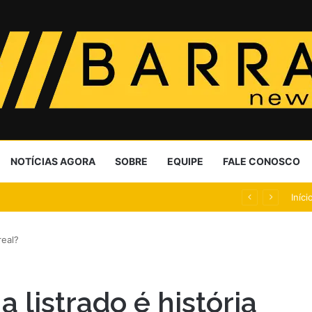
NOTÍCIAS AGORA
SOBRE
EQUIPE
FALE CONOSCO
ciação passa às executivas
Iníci
real?
 listrado é história