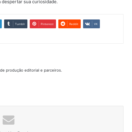
a despertar sua curiosidade.
Tumblr
Pinterest
Reddit
VK
e produção editorial e parceiros.