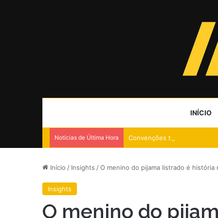
INÍCIO
Notícias de Última Hora
Convenções terminam e nego
Início
/
Insights
/
O menino do pijama listrado é história 
Insights
O menino do pijama