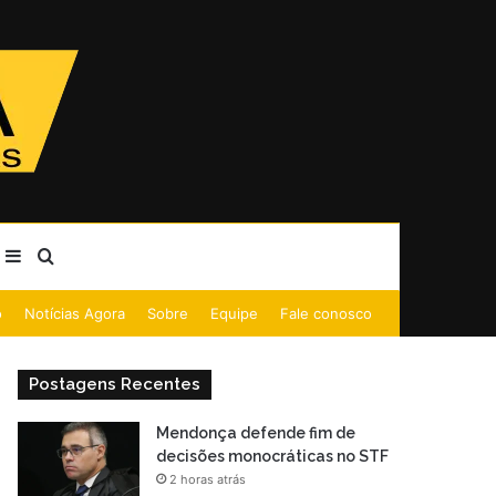
Barra Lateral
Procurar por
o
Notícias Agora
Sobre
Equipe
Fale conosco
Postagens Recentes
Mendonça defende fim de
decisões monocráticas no STF
2 horas atrás