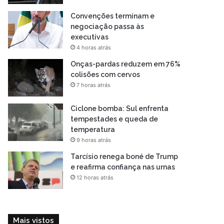
Convenções terminam e
negociação passa às
executivas
4 horas atrás
Onças-pardas reduzem em 76%
colisões com cervos
7 horas atrás
Ciclone bomba: Sul enfrenta
tempestades e queda de
temperatura
9 horas atrás
Tarcísio renega boné de Trump
e reafirma confiança nas urnas
12 horas atrás
Mais vistos