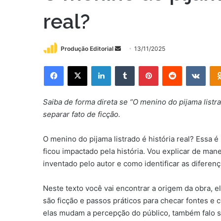
real?
Mande
Produção Editorial
13/11/2025
um
Facebook
X
Linkedin
Tumblr
Pinterest
Reddit
VK
e-
mail
Saiba de forma direta se “O menino do pijama listra
separar fato de ficção.
O menino do pijama listrado é história real? Essa 
ficou impactado pela história. Vou explicar de manei
inventado pelo autor e como identificar as diferenç
Neste texto você vai encontrar a origem da obra, 
são ficção e passos práticos para checar fontes e 
elas mudam a percepção do público, também falo s