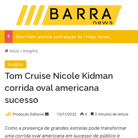
Menu
Pr
River Plate anuncia contratação de Thiago Almada, ex-Flamengo
Início
/
Insights
Insights
Tom Cruise Nicole Kidman
corrida oval americana
sucesso
Mande
Produção Editorial
13/11/2025
4
3 minutos de leitura
um
Como a presença de grandes estrelas pode transformar
e-
uma corrida oval americana em sucesso de público e
mail