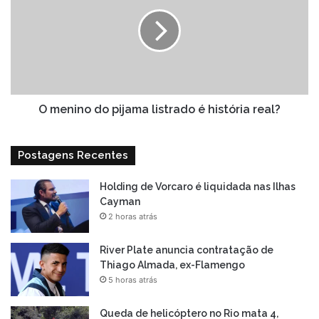
do
pijama
listrado
é
história
real?
O menino do pijama listrado é história real?
Postagens Recentes
Holding de Vorcaro é liquidada nas Ilhas
Cayman
2 horas atrás
River Plate anuncia contratação de
Thiago Almada, ex-Flamengo
5 horas atrás
Queda de helicóptero no Rio mata 4,