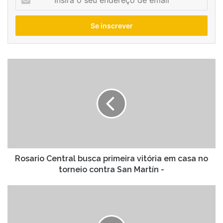
o
seu
endereço
de
email
Rosario
Central
busca
primeira
vitória
em
casa
no
torneio
contra
Rosario Central busca primeira vitória em casa no
San
torneio contra San Martín -
Martín
-
Mirassol
x
vitória:
como