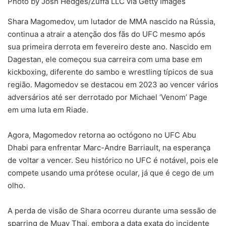
Photo by Josh Hedges/Zuffa LLC via Getty Images
mail
Shara Magomedov, um lutador de MMA nascido na Rússia,
continua a atrair a atenção dos fãs do UFC mesmo após
sua primeira derrota em fevereiro deste ano. Nascido em
Dagestan, ele começou sua carreira com uma base em
kickboxing, diferente do sambo e wrestling típicos de sua
região. Magomedov se destacou em 2023 ao vencer vários
adversários até ser derrotado por Michael ‘Venom’ Page
em uma luta em Riade.
Agora, Magomedov retorna ao octógono no UFC Abu
Dhabi para enfrentar Marc-Andre Barriault, na esperança
de voltar a vencer. Seu histórico no UFC é notável, pois ele
compete usando uma prótese ocular, já que é cego de um
olho.
A perda de visão de Shara ocorreu durante uma sessão de
sparring de Muay Thai, embora a data exata do incidente