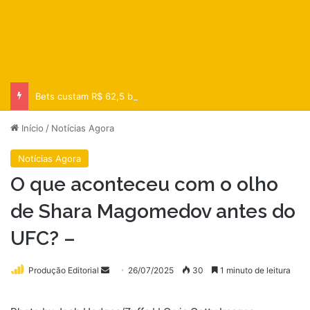
Bets custam R$ 62,5 bi às famílias em 2025
Início
/
Notícias Agora
Notícias Agora
O que aconteceu com o olho
de Shara Magomedov antes do
UFC? –
Mande
Produção Editorial
26/07/2025
30
1 minuto de leitura
um
e-