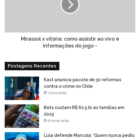
assistir
ao
vivo
e
informações
do
Mirassol x vitória: como assistir ao vivo e
jogo
informações do jogo -
-
Postagens Recentes
Kast anuncia pacote de 30 reformas
contra o crime no Chile
1 hora atrás
Bets custam R$ 62,5 bi às famílias em
2025
4 horas atrás
Lula defende Marcola: ‘Quem nunca pediu