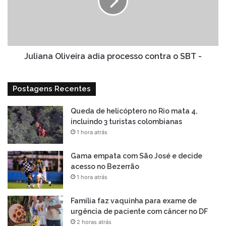
contra
o
SBT
-
Juliana Oliveira adia processo contra o SBT -
Postagens Recentes
Queda de helicóptero no Rio mata 4,
incluindo 3 turistas colombianas
1 hora atrás
Gama empata com São José e decide
acesso no Bezerrão
1 hora atrás
Família faz vaquinha para exame de
urgência de paciente com câncer no DF
2 horas atrás