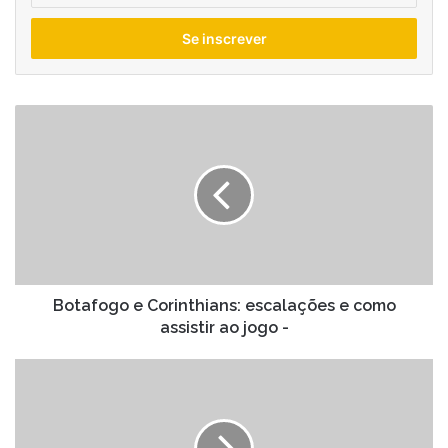
seu
endereço
de
email
Botafogo
e
Corinthians:
escalações
e
como
assistir
ao
jogo
-
Botafogo e Corinthians: escalações e como
assistir ao jogo -
Juliana
Oliveira
adia
processo