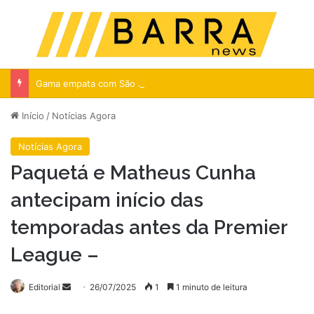
Menu
Pr
Gama empata com São José e decide acesso no Bezerrão
Início
/
Notícias Agora
Notícias Agora
Paquetá e Matheus Cunha
antecipam início das
temporadas antes da Premier
League –
Mande
Editorial
26/07/2025
1
1 minuto de leitura
um