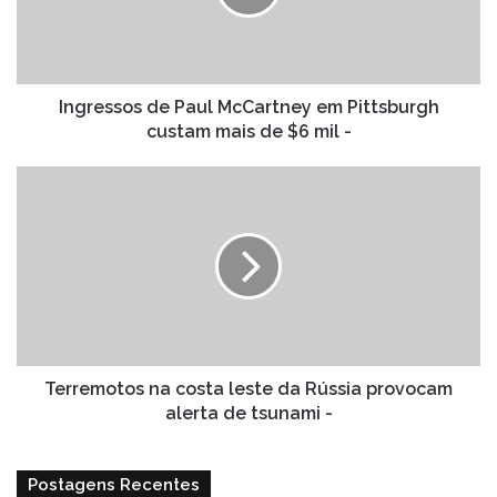
Pittsburgh
custam
mais
de
$6
Ingressos de Paul McCartney em Pittsburgh
mil
custam mais de $6 mil -
-
Terremotos
na
costa
leste
da
Rússia
provocam
alerta
de
tsunami
Terremotos na costa leste da Rússia provocam
-
alerta de tsunami -
Postagens Recentes