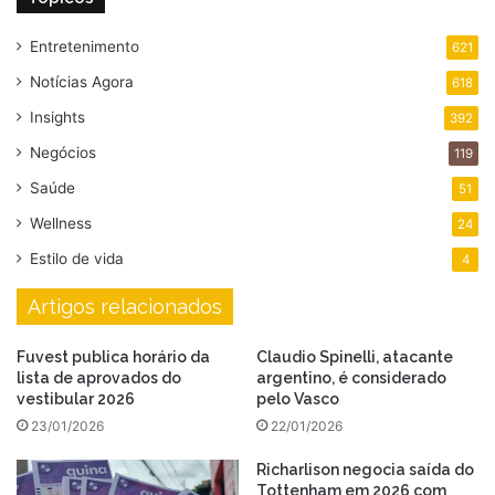
Entretenimento
621
Notícias Agora
618
Insights
392
Negócios
119
Saúde
51
Wellness
24
Estilo de vida
4
Artigos relacionados
Fuvest publica horário da
Claudio Spinelli, atacante
lista de aprovados do
argentino, é considerado
vestibular 2026
pelo Vasco
23/01/2026
22/01/2026
Richarlison negocia saída do
Tottenham em 2026 com