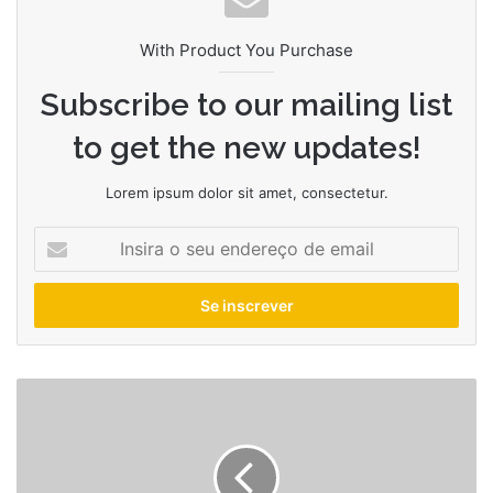
With Product You Purchase
Subscribe to our mailing list
to get the new updates!
Lorem ipsum dolor sit amet, consectetur.
Insira
o
seu
endereço
de
email
Ingressos
de
Paul
McCartney
em