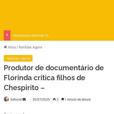
Mendonça defende fim de decisões monocráticas no STF
Início
/
Notícias Agora
Notícias Agora
Produtor de documentário de
Florinda critica filhos de
Chespirito –
Mande
Editorial
20/07/2025
3
1 minuto de leitura
um
e-