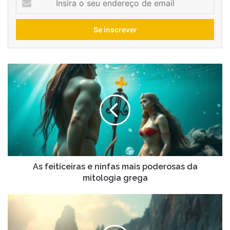
o
seu
endereço
de
email
As
feiticeiras
e
ninfas
mais
poderosas
da
mitologia
grega
As feiticeiras e ninfas mais poderosas da
mitologia grega
Telêmaco
e
a