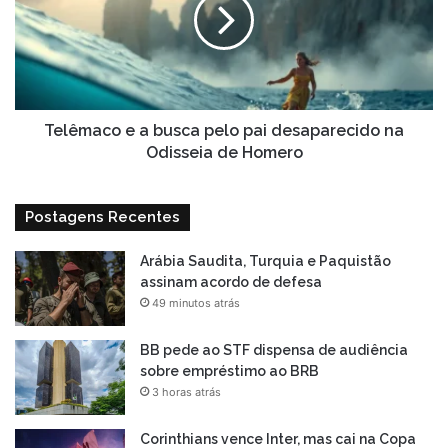
busca
pelo
pai
desaparecido
na
Odisseia
de
Telêmaco e a busca pelo pai desaparecido na
Homero
Odisseia de Homero
Postagens Recentes
Arábia Saudita, Turquia e Paquistão
assinam acordo de defesa
49 minutos atrás
BB pede ao STF dispensa de audiência
sobre empréstimo ao BRB
3 horas atrás
Corinthians vence Inter, mas cai na Copa