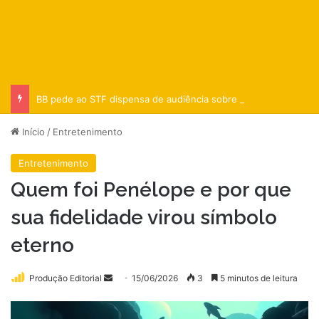
BB pede ao STF dispensa de audiência sobre empréstimo ao BRB
Início
/
Entretenimento
Entretenimento
Quem foi Penélope e por que
sua fidelidade virou símbolo
eterno
Mande
Produção Editorial
15/06/2026
3
5 minutos de leitura
um
e-