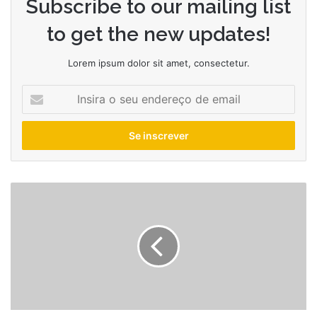
Subscribe to our mailing list
to get the new updates!
Lorem ipsum dolor sit amet, consectetur.
Insira
o
seu
endereço
de
email
Virginia
Fonseca
fala
sobre
relacionamento
com
Leonardo
após
Vini