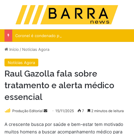
Menu
Pr
Coronel é condenado por livro que critica Exército
Início
/
Notícias Agora
Notícias Agora
Raul Gazolla fala sobre
tratamento e alerta médico
essencial
Mande
Produção Editorial
15/11/2025
7
2 minutos de leitura
um
A crescente busca por saúde e bem-estar tem motivado
e-
muitos homens a buscar acompanhamento médico para
mail