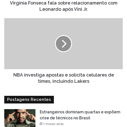
Jr.
Virginia Fonseca fala sobre relacionamento com
Leonardo após Vini Jr.
NBA
investiga
apostas
e
solicita
celulares
de
times,
incluindo
Lakers
NBA investiga apostas e solicita celulares de
times, incluindo Lakers
Postagens Recentes
Estrangeiros dominam quartas e expõem
crise de técnicos no Brasil
1 minuto atrás