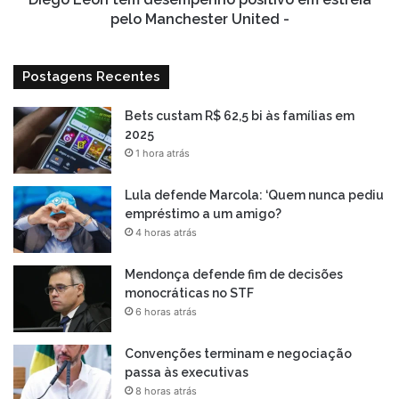
-
pelo Manchester United -
Postagens Recentes
Bets custam R$ 62,5 bi às famílias em
2025
1 hora atrás
Lula defende Marcola: ‘Quem nunca pediu
empréstimo a um amigo?
4 horas atrás
Mendonça defende fim de decisões
monocráticas no STF
6 horas atrás
Convenções terminam e negociação
passa às executivas
8 horas atrás