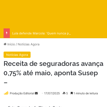
Lula defende Marcola: ‘Quem nunca pediu empréstimo a um amigo?
Início
/
Notícias Agora
Notícias Agora
Receita de seguradoras avança
0,75% até maio, aponta Susep
–
Mande
Produção Editorial
17/07/2025
5
1 minuto de leitura
um
e-