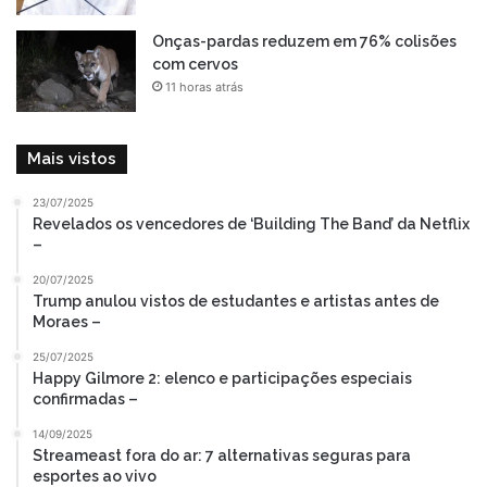
Onças-pardas reduzem em 76% colisões
com cervos
11 horas atrás
Mais vistos
23/07/2025
Revelados os vencedores de ‘Building The Band’ da Netflix
–
20/07/2025
Trump anulou vistos de estudantes e artistas antes de
Moraes –
25/07/2025
Happy Gilmore 2: elenco e participações especiais
confirmadas –
14/09/2025
Streameast fora do ar: 7 alternativas seguras para
esportes ao vivo