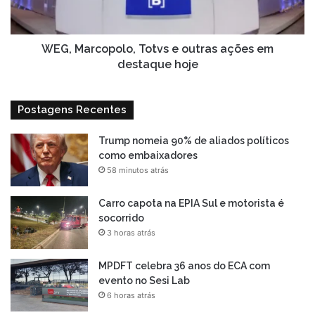
em
destaque
hoje
WEG, Marcopolo, Totvs e outras ações em
destaque hoje
Postagens Recentes
Trump nomeia 90% de aliados políticos
como embaixadores
58 minutos atrás
Carro capota na EPIA Sul e motorista é
socorrido
3 horas atrás
MPDFT celebra 36 anos do ECA com
evento no Sesi Lab
6 horas atrás