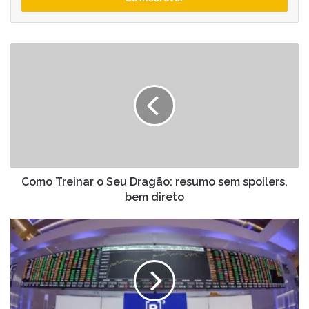
de
email
Como
Treinar
o
Seu
Dragão:
resumo
sem
spoilers,
bem
direto
Como Treinar o Seu Dragão: resumo sem spoilers,
bem direto
WEG,
Marcopolo,
Totvs
e
outras
ações