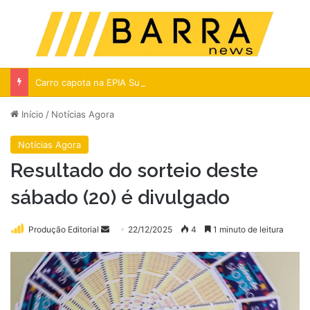
Menu
Pr
Carro capota na EPIA Sul e motorista é socorrido
Início
/
Notícias Agora
Notícias Agora
Resultado do sorteio deste
sábado (20) é divulgado
Mande
Produção Editorial
22/12/2025
4
1 minuto de leitura
um
e-
mail