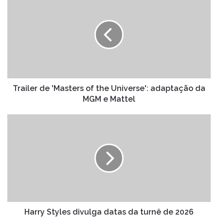
de
'Masters
of
the
Universe':
adaptação
da
MGM
e
Trailer de 'Masters of the Universe': adaptação da
Mattel
MGM e Mattel
Harry
Styles
divulga
datas
da
turnê
de
2026
Harry Styles divulga datas da turnê de 2026