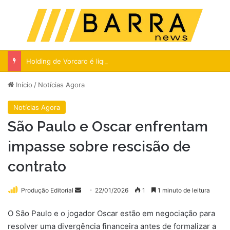
Menu
Pr
Holding de Vorcaro é liquidada nas Ilhas Cayman
Início
/
Notícias Agora
Notícias Agora
São Paulo e Oscar enfrentam
impasse sobre rescisão de
contrato
Mande
Produção Editorial
22/01/2026
1
1 minuto de leitura
um
O São Paulo e o jogador Oscar estão em negociação para
e-
resolver uma divergência financeira antes de formalizar a
mail