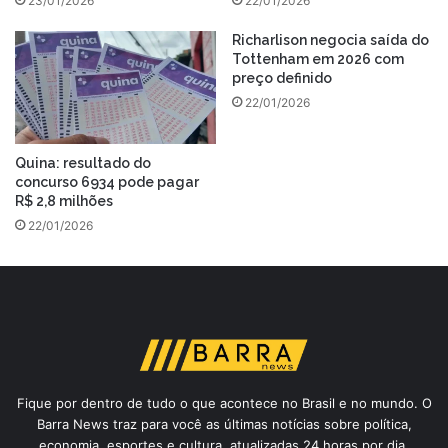
23/01/2026
22/01/2026
Richarlison negocia saída do
Tottenham em 2026 com
preço definido
22/01/2026
Quina: resultado do
concurso 6934 pode pagar
R$ 2,8 milhões
22/01/2026
Fique por dentro de tudo o que acontece no Brasil e no mundo. O
Barra News traz para você as últimas notícias sobre política,
economia, esportes e cultura, atualizadas 24 horas por dia.