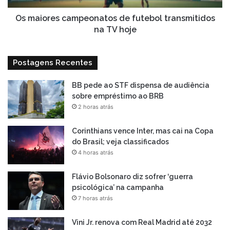
hoje
Os maiores campeonatos de futebol transmitidos
na TV hoje
Postagens Recentes
BB pede ao STF dispensa de audiência
sobre empréstimo ao BRB
2 horas atrás
Corinthians vence Inter, mas cai na Copa
do Brasil; veja classificados
4 horas atrás
Flávio Bolsonaro diz sofrer ‘guerra
psicológica’ na campanha
7 horas atrás
Vini Jr. renova com Real Madrid até 2032