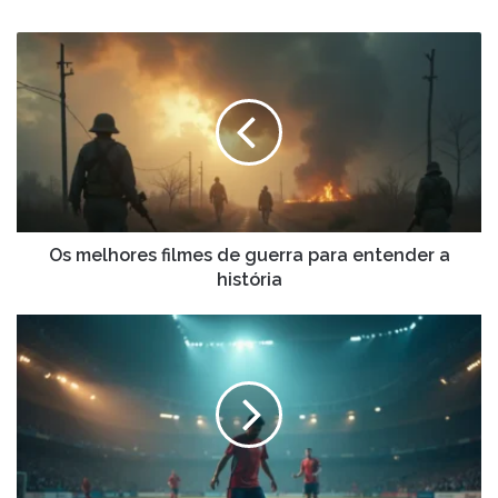
email
Os
melhores
filmes
de
guerra
para
entender
a
história
Os melhores filmes de guerra para entender a
história
Os
maiores
campeonatos
de
futebol
transmitidos
na
TV