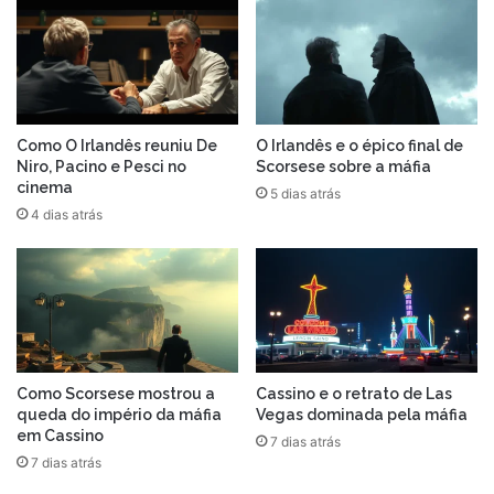
Como O Irlandês reuniu De
O Irlandês e o épico final de
Niro, Pacino e Pesci no
Scorsese sobre a máfia
cinema
5 dias atrás
4 dias atrás
Como Scorsese mostrou a
Cassino e o retrato de Las
queda do império da máfia
Vegas dominada pela máfia
em Cassino
7 dias atrás
7 dias atrás