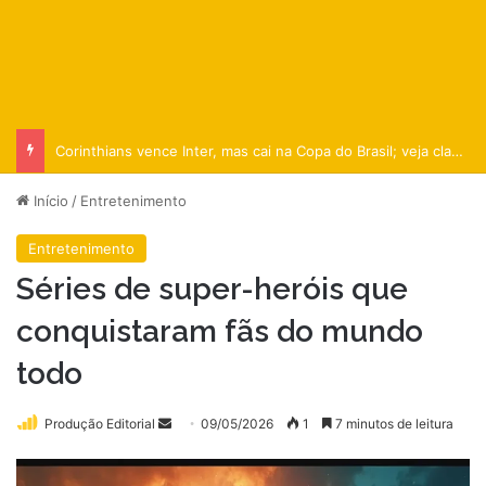
Corinthians vence Inter, mas cai na Copa do Brasil; veja classificados
Início
/
Entretenimento
Entretenimento
Séries de super-heróis que
conquistaram fãs do mundo
todo
Mande
Produção Editorial
09/05/2026
1
7 minutos de leitura
um
e-