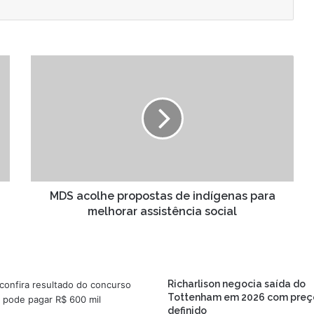
MDS
acolhe
propostas
de
indígenas
para
melhorar
assistência
social
MDS acolhe propostas de indígenas para
melhorar assistência social
Richarlison negocia saída do
Tottenham em 2026 com preç
definido