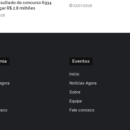
esultado do concurso 6934
22/01/2026
ar R$ 2,8 milhões
026
mia
Eventos
Início
Agora
Notícias Agora
Sobre
Equipe
osco
Fale conosco