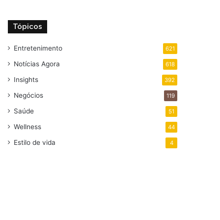
Tópicos
Entretenimento
621
Notícias Agora
618
Insights
392
Negócios
119
Saúde
51
Wellness
44
Estilo de vida
4