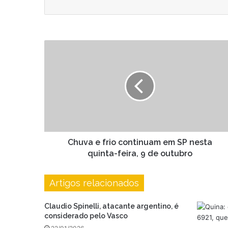
email
Chuva
e
frio
continuam
em
SP
nesta
quinta-
feira,
9
Chuva e frio continuam em SP nesta
de
quinta-feira, 9 de outubro
outubro
Artigos relacionados
Claudio Spinelli, atacante argentino, é
considerado pelo Vasco