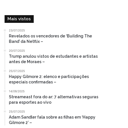
Mais vistos
23/07/2025
Revelados os vencedores de ‘Building The
Band’ da Netflix –
20/07/2025
Trump anulou vistos de estudantes e artistas
antes de Moraes –
25/07/2025
Happy Gilmore 2: elenco e participações
especiais confirmadas –
14/09/2025
Streameast fora do ar: 7 alternativas seguras
para esportes ao vivo
25/07/2025
Adam Sandler fala sobre as filhas em ‘Happy
Gilmore 2’ –