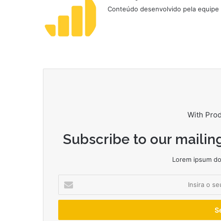
Conteúdo desenvolvido pela equipe d
With Pro
Subscribe to our mailing
Lorem ipsum dol
Insira
o
seu
endereço
de