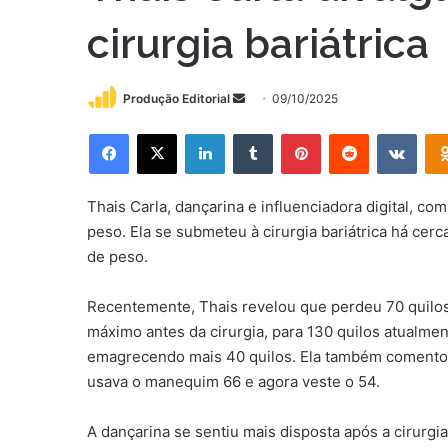
cirurgia bariátrica
Mande
Produção Editorial
09/10/2025
um
Facebook
X
Linkedin
Tumblr
Pinterest
Reddit
VK
e-
mail
Thais Carla, dançarina e influenciadora digital, co
peso. Ela se submeteu à cirurgia bariátrica há cer
de peso.
Recentemente, Thais revelou que perdeu 70 quilos
máximo antes da cirurgia, para 130 quilos atualme
emagrecendo mais 40 quilos. Ela também comento
usava o manequim 66 e agora veste o 54.
A dançarina se sentiu mais disposta após a cirurgi