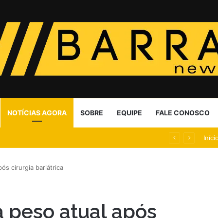
NOTÍCIAS AGORA
SOBRE
EQUIPE
FALE CONOSCO
torista é socorrido
Iníci
ós cirurgia bariátrica
a peso atual após