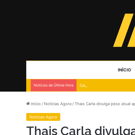
INÍCIO
Notícias de Última Hora
Carro capota na EPIA Sul e mo
Início
/
Notícias Agora
/
Thais Carla divulga peso atual ap
Notícias Agora
Thais Carla divulg