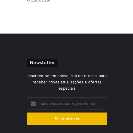
22/01/2026
Newsletter
Inscreva-se em nossa lista de e-mails para
receber novas atualizações e ofertas
especiais
Insira
o
seu
endereço
de
email