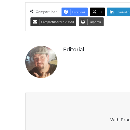
Compartilhar
Facebook
X
Linkedin
Compartilhar via e-mail
Imprimir
Editorial
With Pro