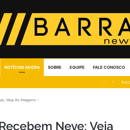
NOTÍCIAS AGORA
SOBRE
EQUIPE
FALE CONOSCO
 políticos como embaixadores
Iníci
e; Veja As Imagens –
 Recebem Neve; Veja