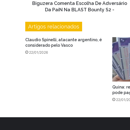
Bounty
Biguzera Comenta Escolha De Adversário
S2
Da PaiN Na BLAST Bounty S2 -
-
Artigos relacionados
Claudio Spinelli, atacante argentino, é
considerado pelo Vasco
22/01/2026
Quina: r
pode pag
22/01/2