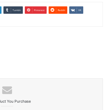
Tumblr
Pinterest
Reddit
VK
duct You Purchase