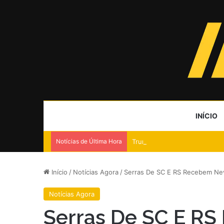
INÍCIO
Notícias de Última Hora
Trump nomeia 90% de aliados
Início
/
Notícias Agora
/
Serras De SC E RS Recebem Nev
Notícias Agora
Serras De SC E RS