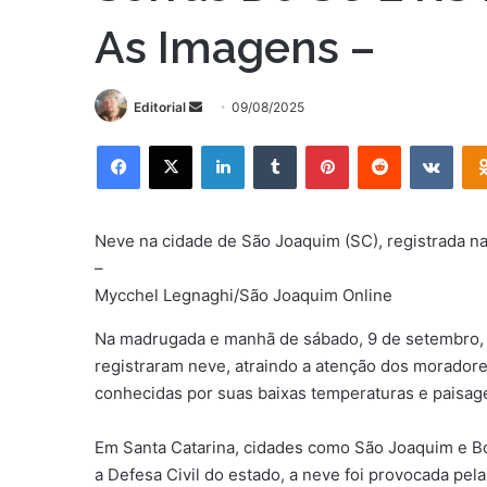
As Imagens –
Mande
Editorial
09/08/2025
um
Facebook
X
Linkedin
Tumblr
Pinterest
Reddit
VK
e-
mail
Neve na cidade de São Joaquim (SC), registrada n
–
Mycchel Legnaghi/São Joaquim Online
Na madrugada e manhã de sábado, 9 de setembro, a
registraram neve, atraindo a atenção dos moradore
conhecidas por suas baixas temperaturas e paisa
Em Santa Catarina, cidades como São Joaquim e B
a Defesa Civil do estado, a neve foi provocada p