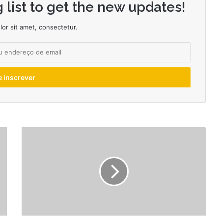
 list to get the new updates!
or sit amet, consectetur.
Flertar:
O
Que
Podemos
Aprender
Com
As
Avós.
-