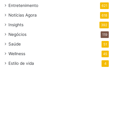
Entretenimento
621
Notícias Agora
618
Insights
392
Negócios
119
Saúde
51
Wellness
45
Estilo de vida
4