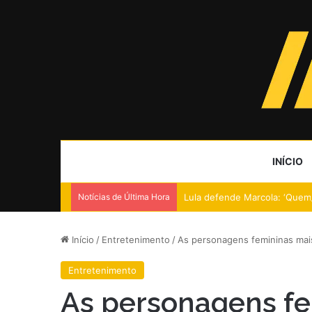
INÍCIO
Notícias de Última Hora
Lula defende Marcola: ‘Que
Início
/
Entretenimento
/
As personagens femininas mais
Entretenimento
As personagens fe