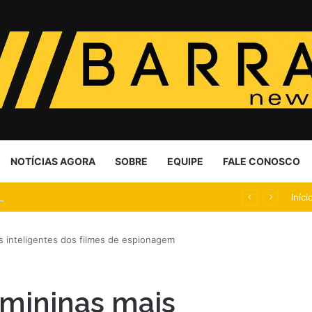
NOTÍCIAS AGORA
SOBRE
EQUIPE
FALE CONOSCO
m nunca pediu empréstimo a um amigo?
Iníci
 inteligentes dos filmes de espionagem
mininas mais