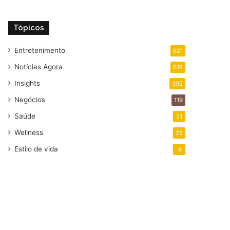
Tópicos
Entretenimento
621
Notícias Agora
618
Insights
392
Negócios
119
Saúde
51
Wellness
25
Estilo de vida
4