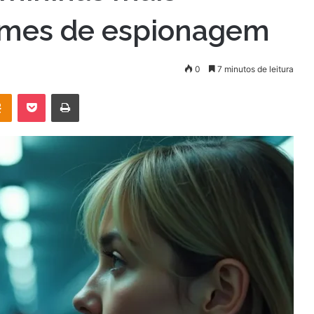
filmes de espionagem
0
7 minutos de leitura
OK
Pocket
Imprimir